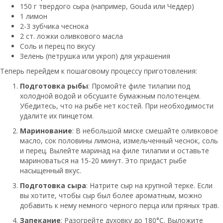
150 г твердого сыра (например, Gouda или Чеддер)
1 лимон
2-3 зубчика чеснока
2 ст. ложки оливкового масла
Соль и перец по вкусу
Зелень (петрушка или укроп) для украшения
Теперь перейдем к пошаговому процессу приготовления:
Подготовка рыбы
: Промойте филе тилапии под
холодной водой и обсушите бумажным полотенцем.
Убедитесь, что на рыбе нет костей. При необходимости
удалите их пинцетом.
Маринование
: В небольшой миске смешайте оливковое
масло, сок половины лимона, измельченный чеснок, соль
и перец. Вылейте маринад на филе тилапии и оставьте
мариноваться на 15-20 минут. Это придаст рыбе
насыщенный вкус.
Подготовка сыра
: Натрите сыр на крупной терке. Если
вы хотите, чтобы сыр был более ароматным, можно
добавить к нему немного черного перца или пряных трав.
Запекание
: Разогрейте духовку до 180°C. Выложите