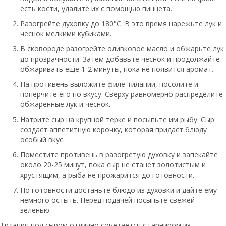
есть кости, удалите их с помощью пинцета.
Разогрейте духовку до 180°C. В это время нарежьте лук и
чеснок мелкими кубиками.
В сковороде разогрейте оливковое масло и обжарьте лук
до прозрачности. Затем добавьте чеснок и продолжайте
обжаривать еще 1-2 минуты, пока не появится аромат.
На противень выложите филе тилапии, посолите и
поперчите его по вкусу. Сверху равномерно распределите
обжаренные лук и чеснок.
Натрите сыр на крупной терке и посыпьте им рыбу. Сыр
создаст аппетитную корочку, которая придаст блюду
особый вкус.
Поместите противень в разогретую духовку и запекайте
около 20-25 минут, пока сыр не станет золотистым и
хрустящим, а рыба не прожарится до готовности.
По готовности достаньте блюдо из духовки и дайте ему
немного остыть. Перед подачей посыпьте свежей
зеленью.
Тилапия под сыром отлично сочетается с гарниром из