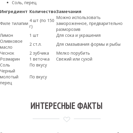
Соль, перец.
Ингредиент
Количество
Замечания
Можно использовать
4 шт (по 150
Филе тилапии
замороженное, предварительно
г)
разморозив
Лимон
1 шт
Для сока и украшения
Оливковое
2 ст.л.
Для смазывания формы и рыбы
масло
Чеснок
2 зубчика
Мелко порубить
Розмарин
1 веточка
Свежий или сухой
Соль
По вкусу
Черный
молотый
По вкусу
перец
ИНТЕРЕСНЫЕ ФАКТЫ