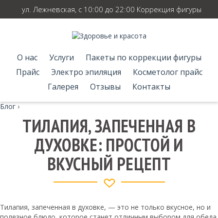
ул. Лежневская, с 10:00 до 22:00 Коррекция фигуры
О нас
Услуги
Пакеты по коррекции фигуры
Прайс
Электро эпиляция
Косметолог прайс
Галерея
Отзывы
Контакты
Блог
›
ТИЛАПИЯ, ЗАПЕЧЕННАЯ В
ДУХОВКЕ: ПРОСТОЙ И
ВКУСНЫЙ РЕЦЕПТ
Тилапия, запеченная в духовке, — это не только вкусное, но и
полезное блюдо, которое станет отличным выбором для обеда