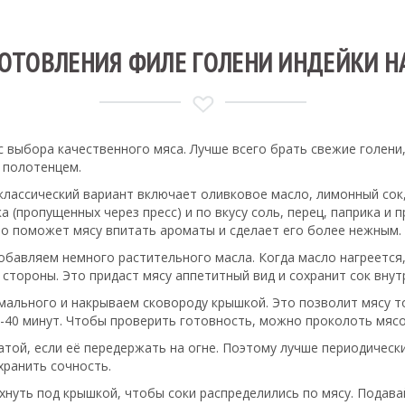
ГОТОВЛЕНИЯ ФИЛЕ ГОЛЕНИ ИНДЕЙКИ Н
с выбора качественного мяса. Лучше всего брать свежие голен
 полотенцем.
лассический вариант включает оливковое масло, лимонный сок, 
а (пропущенных через пресс) и по вкусу соль, перец, паприка и
то поможет мясу впитать ароматы и сделает его более нежным.
обавляем немного растительного масла. Когда масло нагреется
 стороны. Это придаст мясу аппетитный вид и сохранит сок внут
имального и накрываем сковороду крышкой. Это позволит мясу 
0-40 минут. Чтобы проверить готовность, можно проколоть мясо
той, если её передержать на огне. Поэтому лучше периодически
хранить сочность.
хнуть под крышкой, чтобы соки распределились по мясу. Подава