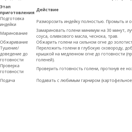
Этап
Действие
приготовления
Подготовка
Разморозить индейку полностью. Промыть и о
индейки
Замариновать голени минимум на 30 минут, луч
Маринование
соуса, оливкового масла, чеснока, трав.
Обжаривание
Обжарить голени на сильном огне до золотист
Тушение/
Переложить голени в глубокую сковороду, до
доведение до
крышкой на медленном огне до готовности (пр
готовности
голеней).
Проверка
Проверить готовность голени, проткнув ее н
готовности
Подача
Подавать с любимым гарниром (картофельное 