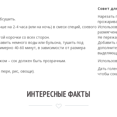
Совет дл
Нарезать 
бсушить.
прожарива
ше на 2-4 часа (или на ночь) в смеси специй, соевого
Использов
размягчен
ой корочки со всех сторон.
Не пережа
бавить немного воды или бульона, тушить под
Добавить 
имерно 40-60 минут, в зависимости от размера
дополните
выделяющи
ожом – сок должен быть прозрачным.
Использов
Дать голе
пюре, рис, овощи).
чтобы сок
ИНТЕРЕСНЫЕ ФАКТЫ