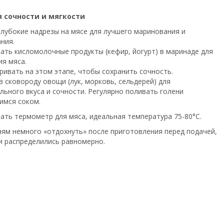
я сочности и мягкости
глубокие надрезы на мясе для лучшего маринования и
ния.
ать кисломолочные продукты (кефир, йогурт) в маринаде для
ия мяса.
ривать на этом этапе, чтобы сохранить сочность.
в сковороду овощи (лук, морковь, сельдерей) для
льного вкуса и сочности. Регулярно поливать голени
мся соком.
ать термометр для мяса, идеальная температура 75-80°C.
ням немного «отдохнуть» после приготовления перед подачей,
и распределились равномерно.