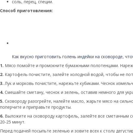
соль, перец, специи.
Способ приготовления:
Читайте также:
Как вкусно приготовить голень индейки на сковороде, что
1.
Мясо помойте и промокните бумажными полотенцами. Нарежь
2.
Картофель почистите, залейте холодной водой, чтобы не по
3.
Лук и морковь почистите, нарежьте кубиками. Чеснок измельч
4.
Смешайте сметану, чеснок и зелень, оставив немного для укр
5.
Сковороду разогрейте, налейте масло, жарьте мясо на сильно
поперчите и приправьте продукты.
6.
Выложите на сковороду картофель, залейте все сметанным со
20-25 минут.
Перед подачей посыпьте зеленью и зовите всех к столу дегусти