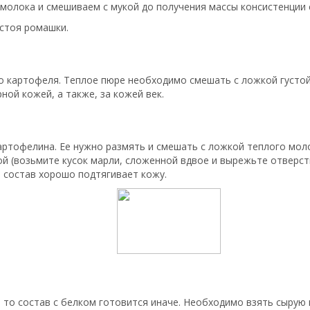
 молока и смешиваем с мукой до получения массы консистенции 
стоя ромашки.
го картофеля. Теплое пюре необходимо смешать с ложкой густо
ной кожей, а также, за кожей век.
артофелина. Ее нужно размять и смешать с ложкой теплого моло
ой (возьмите кусок марли, сложенной вдвое и вырежьте отверст
 состав хорошо подтягивает кожу.
к, то состав с белком готовится иначе. Необходимо взять сыру