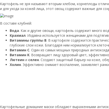
Картофель не зря называют вторым хлебом, корнеплоды отлич
и для ухода за кожей лица, этот овощ содержит важные для с
В составе клубней:
Вода
. Как и другие овощи, картофель содержит много во
Крахмал
. Издавна используется женщинами для подтяги
Витамины группы B
. В картофеле содержится практиче
глубокие слои кожи. Благодаря ним нормализуется клеточ
Витамин C
. Один из самых мощных природных антиоксид
Витамин K
. Возвращает лицу здоровый цвет, эффективн
Лютеин
и
селен
. Создают защитный барьер на коже, об
Холин
. Эффективно снимает воспаление, заживляет ранки
Картофельные домашние маски обладают выраженными антиок