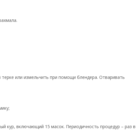
рахмала.
й терке или измельчить при помощи блендера. Отваривать
мику;
ый кур, включающий 15 масок. Периодичность процедур – раз в