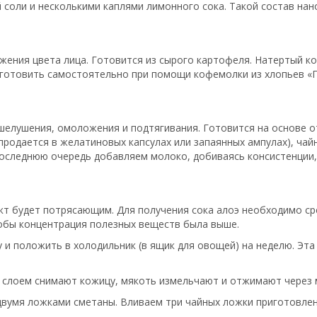
соли и несколькими каплями лимонного сока. Такой состав нано
ежения цвета лица. Готовится из сырого картофеля. Натертый к
иготовить самостоятельно при помощи кофемолки из хлопьев «Г
шелушения, омоложения и подтягивания. Готовится на основе о
продается в желатиновых капсулах или запаянных ампулах), чай
оследнюю очередь добавляем молоко, добиваясь консистенции, 
кт будет потрясающим. Для получения сока алоэ необходимо сре
тобы концентрация полезных веществ была выше.
 и положить в холодильник (в ящик для овощей) на неделю. Эт
м слоем снимают кожицу, мякоть измельчают и отжимают через 
двумя ложками сметаны. Вливаем три чайных ложки приготовлен