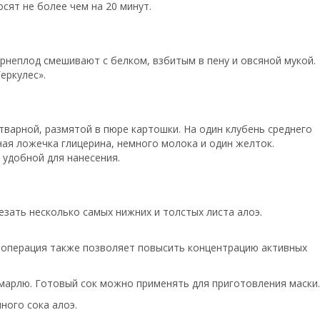
сят не более чем на 20 минут.
орнеплод смешивают с белком, взбитым в пену и овсяной мукой.
еркулес».
тварной, размятой в пюре картошки. На один клубень среднего
ная ложечка глицерина, немного молока и один желток.
удобной для нанесения.
зать несколько самых нижних и толстых листа алоэ.
а операция также позволяет повысить концентрацию активных
марлю. Готовый сок можно применять для приготовления маски.
ного сока алоэ.