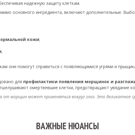
беспечивая надежную защиту клеткам.
омимо основного ингредиента, включают дополнительные. Выбо
нормальной кожи
;
и
;
кам они помогут справиться с появляющимися угрями и прыщика
довано для
профилактики появления морщинок и разглаж
 отшелушивают омертвевшие клетки, предотвращают увядание ко
ка от морщин может применяться вокруг глаз. Это деликатное 
ВАЖНЫЕ НЮАНСЫ