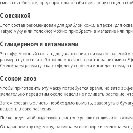
смешать с белком, предварительно взбитым с пену со щепоткой 
С овсянкой
Этот состав рекомендован для дряблой кожи, а также, для осв
Такую муку (или толокно) можно приобрести в магазине или пр
С глицерином и витаминами
Это эффективный состав для увлажнения, снятия воспалений и 
размера нужно взять 5 капель масляного раствора витамина E (
Смешиваем размятую картофелину со всеми ингредиентами, в п
С соком алоэ
Чтобы приготовить эту маску потребуется время, но зато эффе
Желательно перед этим около недели не поливать растение, ч
Затем срезанные листы необходимо вымыть, завернуть в бумагу
веществ в соке растения.
После недельной выдержки, с листов срезают колючки и тонки
Отвариваем картофелину, разминаем ее в пюре и смешиваем с 