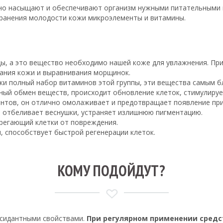
но насыщают и обеспечивают организм нужными питательными 
охранения молодости кожи микроэлементы и витамины.
ды, а это вещество необходимо нашей коже для увлажнения. Пр
вания кожи и выравнивания морщинок.
ски полный набор витаминов этой группы, эти вещества самым 
ный обмен веществ, происходит обновление клеток, стимулируе
антов, он отлично омолаживает и предотвращает появление при
о отбеливает веснушки, устраняет излишнюю пигментацию.
ерегающий клетки от повреждения.
, способствует быстрой регенерации клеток.
КОМУ ПОДОЙДУТ?
сидантными свойствами.
При регулярном применении средс