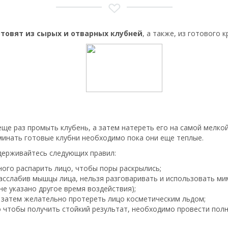
отовят из
сырых и отварных клубней
, а также, из готового к
еще раз промыть клубень, а затем натереть его на самой мелко
минать готовые клубни необходимо пока они еще теплые.
держивайтесь следующих правил:
ого распарить лицо, чтобы поры раскрылись;
асслабив мышцы лица, нельзя разговаривать и использовать ми
е указано другое время воздействия);
 затем желательно протереть лицо косметическим льдом;
 чтобы получить стойкий результат, необходимо провести полн