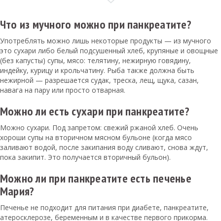
Что из мучного можно при панкреатите?
Употреблять можно лишь некоторые продукты — из мучного
это сухари либо белый подсушенный хлеб, крупяные и овощные
(без капусты) супы, мясо: телятину, нежирную говядину,
индейку, курицу и крольчатину. Рыба также должна быть
нежирной — разрешается судак, треска, лещ, щука, сазан,
навага на пару или просто отварная.
Можно ли есть сухари при панкреатите?
Можно сухари. Под запретом: свежий ржаной хлеб. Очень
хороши супы на вторичном мясном бульоне (когда мясо
заливают водой, после закипания воду сливают, снова ждут,
пока закипит. Это получается вторичный бульон).
Можно ли при панкреатите есть печенье
Мария?
Печенье не подходит для питания при диабете, панкреатите,
атеросклерозе, беременным и в качестве первого прикорма.