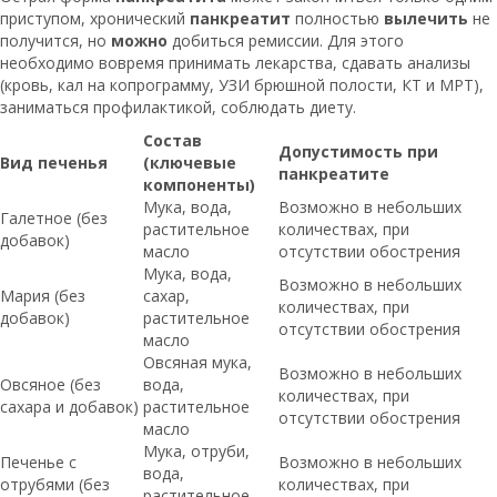
приступом, хронический
панкреатит
полностью
вылечить
не
получится, но
можно
добиться ремиссии. Для этого
необходимо вовремя принимать лекарства, сдавать анализы
(кровь, кал на копрограмму, УЗИ брюшной полости, КТ и МРТ),
заниматься профилактикой, соблюдать диету.
Состав
Допустимость при
Вид печенья
(ключевые
панкреатите
компоненты)
Мука, вода,
Возможно в небольших
Галетное (без
растительное
количествах, при
добавок)
масло
отсутствии обострения
Мука, вода,
Возможно в небольших
Мария (без
сахар,
количествах, при
добавок)
растительное
отсутствии обострения
масло
Овсяная мука,
Возможно в небольших
Овсяное (без
вода,
количествах, при
сахара и добавок)
растительное
отсутствии обострения
масло
Мука, отруби,
Печенье с
Возможно в небольших
вода,
отрубями (без
количествах, при
растительное