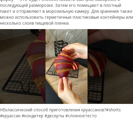
последующей разморозке. Затем его помещают в плотный
пакет и отправляют в морозильную камеру. Для хранения также
можно использовать герметичные пластиковые контейнеры или
несколько слоев пищевой пленки.
НЕклассический способ приготовления круассанов?#shorts
#круассан #кондитер #десерты #слоеноетесто