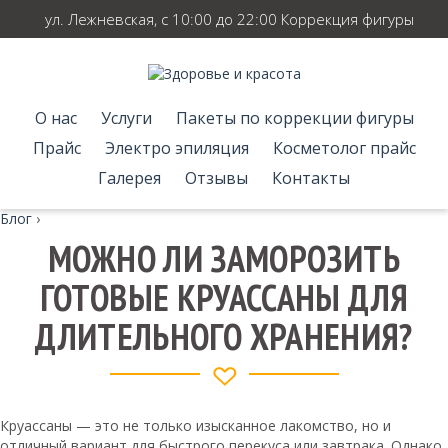
ул. Лежневская, с 10:00 до 22:00 Коррекция фигуры
О нас
Услуги
Пакеты по коррекции фигуры
Прайс
Электро эпиляция
Косметолог прайс
Галерея
Отзывы
Контакты
Блог
›
МОЖНО ЛИ ЗАМОРОЗИТЬ
ГОТОВЫЕ КРУАССАНЫ ДЛЯ
ДЛИТЕЛЬНОГО ХРАНЕНИЯ?
Круассаны — это не только изысканное лакомство, но и
отличный вариант для быстрого перекуса или завтрака. Однако,