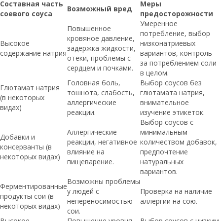
Составная часть
Меры
Возможный вред
соевого соуса
предосторожности
Умеренное
Повышенное
потребление, выбор
кровяное давление,
Высокое
низконатриевых
задержка жидкости,
содержание натрия
вариантов, контроль
отеки, проблемы с
за потреблением соли
сердцем и почками.
в целом.
Головная боль,
Выбор соусов без
Глютамат натрия
тошнота, слабость,
глютамата натрия,
(в некоторых
аллергические
внимательное
видах)
реакции.
изучение этикеток.
Выбор соусов с
Аллергические
минимальным
Добавки и
реакции, негативное
количеством добавок,
консерванты (в
влияние на
предпочтение
некоторых видах)
пищеварение.
натуральных
вариантов.
Возможны проблемы
Ферментированные
у людей с
Проверка на наличие
продукты сои (в
непереносимостью
аллергии на сою.
некоторых видах)
сои.
Высокое
Повышение уровня
Выбор соусов с низким