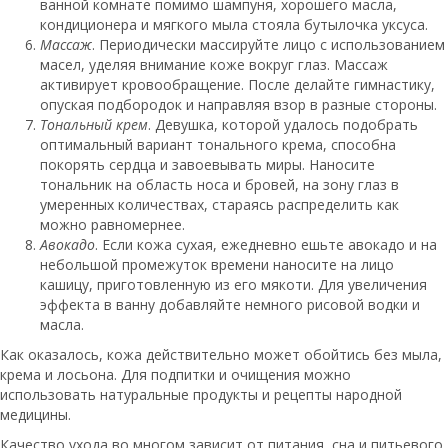
ванной комнате помимо шампуня, хорошего масла,
кондиционера и мягкого мыла стояла бутылочка уксуса.
Массаж
. Периодически массируйте лицо с использованием
масел, уделяя внимание коже вокруг глаз. Массаж
активирует кровообращение. После делайте гимнастику,
опуская подбородок и направляя взор в разные стороны.
Тональный крем
. Девушка, которой удалось подобрать
оптимальный вариант тонального крема, способна
покорять сердца и завоевывать миры. Наносите
тональник на область носа и бровей, на зону глаз в
умеренных количествах, стараясь распределить как
можно равномернее.
Авокадо
. Если кожа сухая, ежедневно ешьте авокадо и на
небольшой промежуток времени наносите на лицо
кашицу, приготовленную из его мякоти. Для увеличения
эффекта в ванну добавляйте немного рисовой водки и
масла.
Как оказалось, кожа действительно может обойтись без мыла,
крема и лосьона. Для подпитки и очищения можно
использовать натуральные продукты и рецепты народной
медицины.
Качество ухода во многом зависит от питания, сна и питьевого