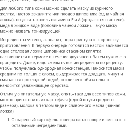
Для любого типа кожи можно сделать маску из куриного
желтка, настоя эвкалипта или плодов шиповника (одна чайная
ложка), по десять капель витамина Е и А (продаются в аптеке),
меда в жидком виде (половина чайной ложки). Такую маску
можно назвать тонизирующей.
Ингредиенты учтены, а, значит, пора приступать к процессу
приготовления. В первую очередь готовится настой: заливается
одна столовая ложка шиповника стаканом кипятка,
настаивается в термосе в течение двух часов. Затем нужно его
процедить. Далее, надо смешать все ингредиенты по рецепту,
чтобы получилась однородная консистенция. Наносится маска
средним по толщине слоем, выдерживается двадцать минут и
смывается прохладной водой, после чего обязательно
наносится увлажняющее средство.
Отличную питательную маску, опять-таки для всех типов кожи,
можно приготовить из картофеля (одной штуки среднего
размера), молока в теплом виде и сливочного масла (чайная
ложка).
Отваренный картофель «превратить» в пюре и смешать с
остальными ингредиентами.