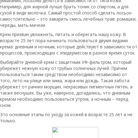
умывания, лосьоны делятся в зависимости от типа кожи.
Например, для жирной лучше брать тоник со спиртом, а для
сухой в виде молочка. Самый простой способ сделать лосьон
самостоятельно – это заварить смесь лечебных трав: ромашки,
череды, мать-мачехи.
Крем призван увлажнять, питать и оберегать нашу кожу. В
возрасте 25 лет пора начинать пользоваться двумя видами
крема: дневным и ночным, которые действуют в зависимости от
процессов, происходящих с эпидермесом в разное время суток.
Выбирайте дневной крем с защитным УФ-фильтром, который
убережет нежную кожу от грубых солнечных лучей. Причем
пользоваться таким средством необходимо независимо от
того, лето на улице или зима, жара или дождь. Такая забота
убережет от ранних морщин, некрасивых пигментных пятен, а
также веснушек. Вы уже, наверное, догадались, что дневным
кремом необходимо пользоваться утром, а ночным – перед
сном.
Это основные этапы по уходу за кожей в возрасте 25 лет и не
только.