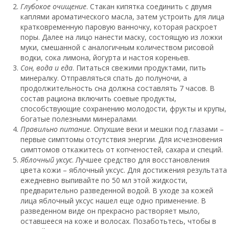
Глубокое очищение
. Стакан кипятка соединить с двумя
каплями ароматического масла, затем устроить для лица
кратковременную паровую ванночку, которая раскроет
поры. Далее на лицо нанести маску, состоящую из ложки
муки, смешанной с аналогичным количеством рисовой
водки, сока лимона, йогурта и настоя кореньев.
Сон, вода и еда
. Питаться свежими продуктами, пить
минералку. Отправляться спать до полуночи, а
продолжительность сна должна составлять 7 часов. В
состав рациона включить соевые продукты,
способствующие сохранению молодости, фрукты и крупы,
богатые полезными минералами.
Правильно питание
. Опухшие веки и мешки под глазами –
первые симптомы отсутствия энергии. Для исчезновения
симптомов откажитесь от копченостей, сахара и специй.
Яблочный уксус
. Лучшее средство для восстановления
цвета кожи – яблочный уксус. Для достижения результата
ежедневно выпивайте по 50 мл этой жидкости,
предварительно разведенной водой. В уходе за кожей
лица яблочный уксус нашел еще одно применение. В
разведенном виде он прекрасно растворяет мыло,
оставшееся на коже и волосах. Позаботьтесь, чтобы в