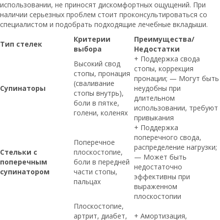
использовании, не приносят дискомфортных ощущений. При
наличии серьезных проблем стоит проконсультироваться со
специалистом и подобрать подходящие лечебные вкладыши.
Критерии
Преимущества/
Тип стелек
выбора
Недостатки
+ Поддержка свода
Высокий свод
стопы, коррекция
стопы, пронация
пронации; — Могут быть
(сваливание
Супинаторы
неудобны при
стопы внутрь),
длительном
боли в пятке,
использовании, требуют
голени, коленях
привыкания
+ Поддержка
поперечного свода,
Поперечное
распределение нагрузки;
Стельки с
плоскостопие,
— Может быть
поперечным
боли в передней
недостаточно
супинатором
части стопы,
эффективны при
пальцах
выраженном
плоскостопии
Плоскостопие,
артрит, диабет,
+ Амортизация,