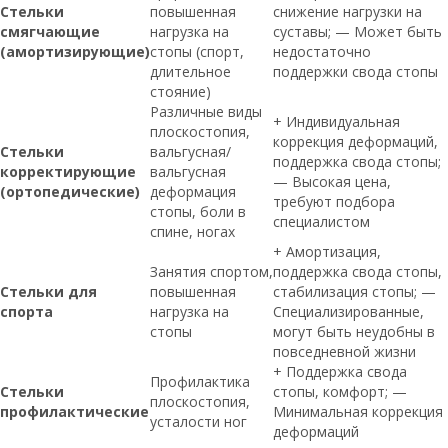
Стельки
повышенная
снижение нагрузки на
смягчающие
нагрузка на
суставы; — Может быть
(амортизирующие)
стопы (спорт,
недостаточно
длительное
поддержки свода стопы
стояние)
Различные виды
+ Индивидуальная
плоскостопия,
коррекция деформаций,
Стельки
вальгусная/
поддержка свода стопы;
корректирующие
вальгусная
— Высокая цена,
(ортопедические)
деформация
требуют подбора
стопы, боли в
специалистом
спине, ногах
+ Амортизация,
Занятия спортом,
поддержка свода стопы,
Стельки для
повышенная
стабилизация стопы; —
спорта
нагрузка на
Специализированные,
стопы
могут быть неудобны в
повседневной жизни
+ Поддержка свода
Профилактика
Стельки
стопы, комфорт; —
плоскостопия,
профилактические
Минимальная коррекция
усталости ног
деформаций