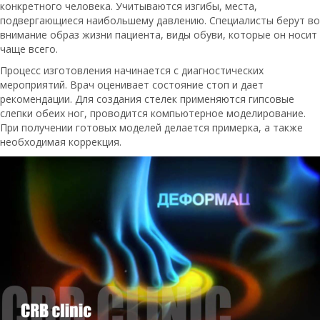
конкретного человека. Учитываются изгибы, места,
подвергающиеся наибольшему давлению. Специалисты берут во
внимание образ жизни пациента, виды обуви, которые он носит
чаще всего.
Процесс изготовления начинается с диагностических
мероприятий. Врач оценивает состояние стоп и дает
рекомендации. Для создания стелек применяются гипсовые
слепки обеих ног, проводится компьютерное моделирование.
При получении готовых моделей делается примерка, а также
необходимая коррекция.