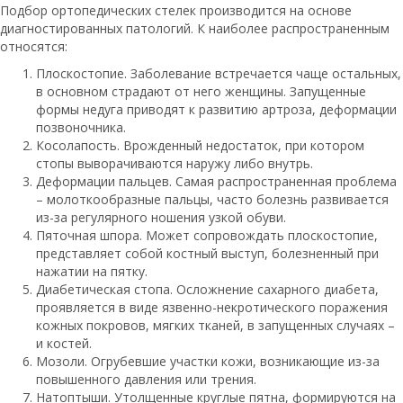
Подбор ортопедических стелек производится на основе
диагностированных патологий. К наиболее распространенным
относятся:
Плоскостопие. Заболевание встречается чаще остальных,
в основном страдают от него женщины. Запущенные
формы недуга приводят к развитию артроза, деформации
позвоночника.
Косолапость. Врожденный недостаток, при котором
стопы выворачиваются наружу либо внутрь.
Деформации пальцев. Самая распространенная проблема
– молоткообразные пальцы, часто болезнь развивается
из-за регулярного ношения узкой обуви.
Пяточная шпора. Может сопровождать плоскостопие,
представляет собой костный выступ, болезненный при
нажатии на пятку.
Диабетическая стопа. Осложнение сахарного диабета,
проявляется в виде язвенно-некротического поражения
кожных покровов, мягких тканей, в запущенных случаях –
и костей.
Мозоли. Огрубевшие участки кожи, возникающие из-за
повышенного давления или трения.
Натоптыши. Утолщенные круглые пятна, формируются на