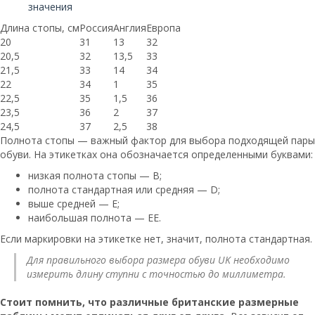
значения
Длина стопы, см
Россия
Англия
Европа
20
31
13
32
20,5
32
13,5
33
21,5
33
14
34
22
34
1
35
22,5
35
1,5
36
23,5
36
2
37
24,5
37
2,5
38
Полнота стопы — важный фактор для выбора подходящей пары
обуви. На этикетках она обозначается определенными буквами:
низкая полнота стопы — В;
полнота стандартная или средняя — D;
выше средней — Е;
наибольшая полнота — ЕЕ.
Если маркировки на этикетке нет, значит, полнота стандартная.
Для правильного выбора размера обуви UK необходимо
измерить длину ступни с точностью до миллиметра.
Стоит помнить, что различные британские размерные