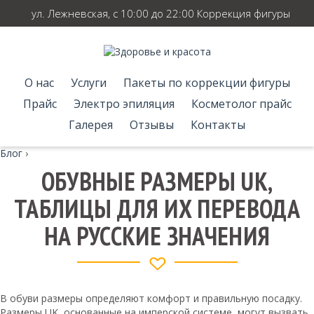
ул. Лежневская, с 10:00 до 22:00 Коррекция фигуры
О нас
Услуги
Пакеты по коррекции фигуры
Прайс
Электро эпиляция
Косметолог прайс
Галерея
Отзывы
Контакты
Блог
›
ОБУВНЫЕ РАЗМЕРЫ UK,
ТАБЛИЦЫ ДЛЯ ИХ ПЕРЕВОДА
НА РУССКИЕ ЗНАЧЕНИЯ
В обуви размеры определяют комфорт и правильную посадку.
Размеры UK, основанные на имперской системе, могут вызвать