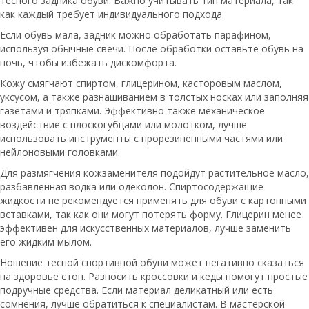
тесного задника обуви. Важно учитывать тип материала, так
как каждый требует индивидуального подхода.
Если обувь мала, задник можно обработать парафином,
используя обычные свечи. После обработки оставьте обувь на
ночь, чтобы избежать дискомфорта.
Кожу смягчают спиртом, глицерином, касторовым маслом,
уксусом, а также разнашиванием в толстых носках или заполняя
газетами и тряпками. Эффективно также механическое
воздействие с плоскогубцами или молотком, лучше
использовать инструменты с прорезиненными частями или
нейлоновыми головками.
Для размягчения кожзаменителя подойдут растительное масло,
разбавленная водка или одеколон. Спиртосодержащие
жидкости не рекомендуется применять для обуви с картонными
вставками, так как они могут потерять форму. Глицерин менее
эффективен для искусственных материалов, лучше заменить
его жидким мылом.
Ношение тесной спортивной обуви может негативно сказаться
на здоровье стоп. Разносить кроссовки и кеды помогут простые
подручные средства. Если материал деликатный или есть
сомнения, лучше обратиться к специалистам. В мастерской