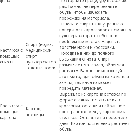
фена
Повторяйте процедуру несколько
раз. Важно: не перегревайте
обувь, чтобы избежать
повреждения материала.
Нанесите спирт на внутреннюю
поверхность кроссовок с помощью
пульверизатора, особенно в
проблемных местах. Наденьте
Спирт (водка,
толстые носки и кроссовки.
Растяжка с
медицинский
Походите в них до полного
помощью
спирт),
высыхания спирта. Спирт
спирта
пульверизатор,
размягчает материал, облегчая
толстые носки
растяжку. Важно: не используйте
этот метод для обуви из кожи или
замши, так как это может
повредить материал.
Вырежьте из картона вставки по
форме стельки. Вставьте их в
Растяжка с
кроссовки, оставляя небольшое
Картон,
помощью
пространство между картоном и
ножницы
картона
стелькой. Оставьте на несколько
дней. Картон постепенно растянет
обувь.