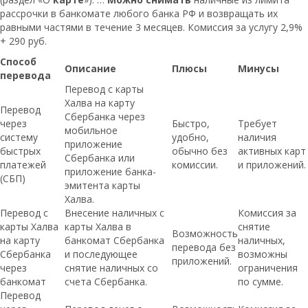
рассрочки в банкомате любого банка РФ и возвращать их
равными частями в течение 3 месяцев. Комиссия за услугу 2,9%
+ 290 руб.
Способ
Описание
Плюсы
Минусы
перевода
Перевод с карты
Халва на карту
Перевод
Сбербанка через
через
Быстро,
Требует
мобильное
систему
удобно,
наличия
приложение
быстрых
обычно без
активных карт
Сбербанка или
платежей
комиссии.
и приложений.
приложение банка-
(СБП)
эмитента карты
Халва.
Перевод с
Внесение наличных с
Комиссия за
карты Халва
карты Халва в
снятие
Возможность
на карту
банкомат Сбербанка
наличных,
перевода без
Сбербанка
и последующее
возможны
приложений.
через
снятие наличных со
ограничения
банкомат
счета Сбербанка.
по сумме.
Перевод