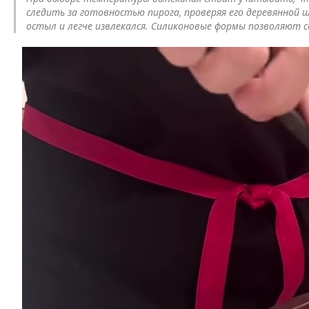
следить за готовностью пирога, проверяя его деревянной 
остыл и легче извлекался. Силиконовые формы позволяют с