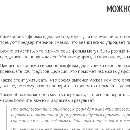
МОЖНО
Силиконовые формы идеально подходят для выпечки пирогов бл
требуют предварительной смазки, что значительно упрощает пр
Важно отметить, что силиконовые формы могут быть разных тип
продукцию, не повреждая ее. Жесткие формы, в свою очередь, 
При использовании силиконовых форм для выпечки пирогов важ
превышать 220 градусов Цельсия. Это поможет избежать дефор
Также стоит учитывать, что время выпечки может немного отл
дольше, поэтому важно проверять готовность с помощью дерев
Таким образом, можно смело утверждать, что испечь пирог в 
чтобы получить вкусный и красивый результат.
При использовании силиконовых форм для выпечки пирогов
первым использованием форму рекомендуется промыть гор
силикона, смазывание формы небольшим количеством масла
При выборе температуры выпекания стоит учитывать, чт