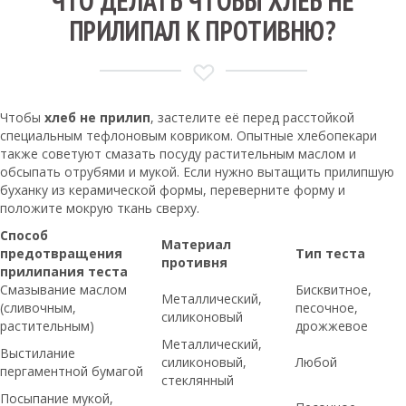
ЧТО ДЕЛАТЬ ЧТОБЫ ХЛЕБ НЕ
ПРИЛИПАЛ К ПРОТИВНЮ?
Чтобы
хлеб не прилип
, застелите её перед расстойкой
специальным тефлоновым ковриком. Опытные хлебопекари
также советуют смазать посуду растительным маслом и
обсыпать отрубями и мукой. Если нужно вытащить прилипшую
буханку из керамической формы, переверните форму и
положите мокрую ткань сверху.
Способ
Материал
предотвращения
Тип теста
противня
прилипания теста
Смазывание маслом
Бисквитное,
Металлический,
(сливочным,
песочное,
силиконовый
растительным)
дрожжевое
Металлический,
Выстилание
силиконовый,
Любой
пергаментной бумагой
стеклянный
Посыпание мукой,