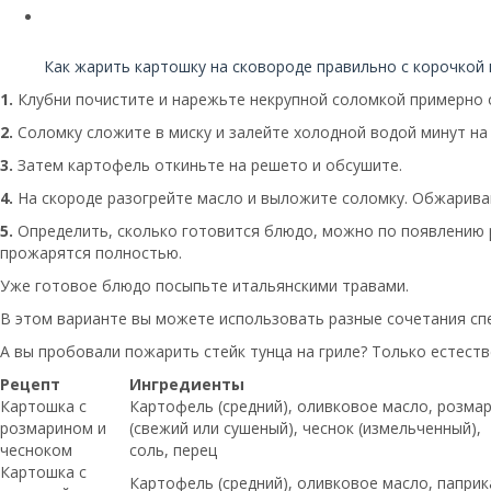
Читайте также:
Как жарить картошку на сковороде правильно с корочкой и
1.
Клубни почистите и нарежьте некрупной соломкой примерно о
2.
Соломку сложите в миску и залейте холодной водой минут на 
3.
Затем картофель откиньте на решето и обсушите.
4.
На скороде разогрейте масло и выложите соломку. Обжаривай
5.
Определить, сколько готовится блюдо, можно по появлению р
прожарятся полностью.
Уже готовое блюдо посыпьте итальянскими травами.
В этом варианте вы можете использовать разные сочетания сп
А вы пробовали пожарить стейк тунца на гриле? Только естест
Рецепт
Ингредиенты
Картошка с
Картофель (средний), оливковое масло, розма
розмарином и
(свежий или сушеный), чеснок (измельченный),
чесноком
соль, перец
Картошка с
Картофель (средний), оливковое масло, паприк