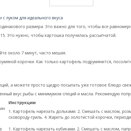
 с луком для идеального вкуса
динакового размера. Это важно для того, чтобы все равномерн
15. Это нужно, чтобы картошка получилась рассыпчатой.
те около 7 минут, часто мешая.
умяной корочки. Как только картофель подрумянится, посолите
еций, а можете просто щедро посыпать уже готовое блюдо све
венный вкус рыбы с минимумом специй и масла. Рекомендую поп
Инструкции
рин
1. Картофель нарезать дольками. 2. Смешать с маслом, роз
сковороду-гриль. 4. Жарить до золотистой корочки, период
а
1. Картофель нарезать кубиками. 2. Смешать с маслом, папр