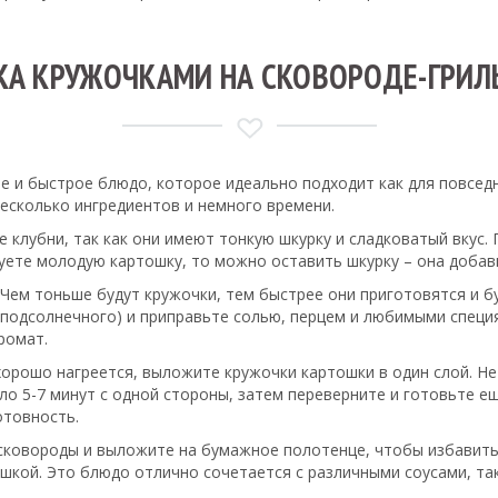
А КРУЖОЧКАМИ НА СКОВОРОДЕ-ГРИЛ
е и быстрое блюдо, которое идеально подходит как для повседн
есколько ингредиентов и немного времени.
 клубни, так как они имеют тонкую шкурку и сладковатый вкус.
ьзуете молодую картошку, то можно оставить шкурку – она добав
Чем тоньше будут кружочки, тем быстрее они приготовятся и б
и подсолнечного) и приправьте солью, перцем и любимыми спец
ромат.
 хорошо нагреется, выложите кружочки картошки в один слой. 
о 5-7 минут с одной стороны, затем переверните и готовьте ещ
отовность.
о сковороды и выложите на бумажное полотенце, чтобы избавит
ушкой. Это блюдо отлично сочетается с различными соусами, та