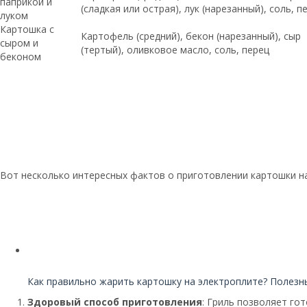
паприкой и
(сладкая или острая), лук (нарезанный), соль, п
луком
Картошка с
Картофель (средний), бекон (нарезанный), сыр
сыром и
(тертый), оливковое масло, соль, перец
беконом
Вот несколько интересных фактов о приготовлении картошки на
Читайте также:
Как правильно жарить картошку на электроплите? Полезн
Здоровый способ приготовления
: Гриль позволяет го