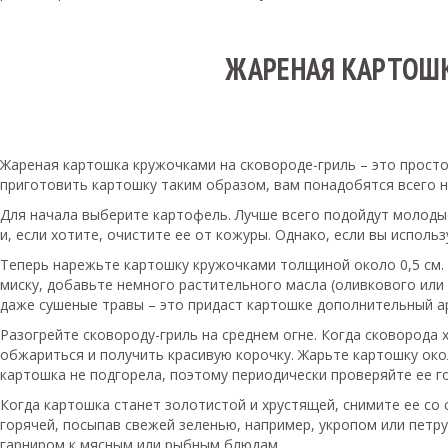
ЖАРЕНАЯ КАРТОШК
Жареная картошка кружочками на сковороде-гриль – это просто
приготовить картошку таким образом, вам понадобятся всего н
Для начала выберите картофель. Лучше всего подойдут молодые
и, если хотите, очистите ее от кожуры. Однако, если вы испол
Теперь нарежьте картошку кружочками толщиной около 0,5 см. 
миску, добавьте немного растительного масла (оливкового ил
даже сушеные травы – это придаст картошке дополнительный а
Разогрейте сковороду-гриль на среднем огне. Когда сковорода
обжариться и получить красивую корочку. Жарьте картошку окол
картошка не подгорела, поэтому периодически проверяйте ее г
Когда картошка станет золотистой и хрустящей, снимите ее с
горячей, посыпав свежей зеленью, например, укропом или петр
гарниром к мясным или рыбным блюдам.