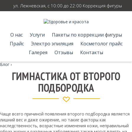
ул. Лежневская, с 10:00 до 22:00 Коррекция фигуры
О нас
Услуги
Пакеты по коррекции фигуры
Прайс
Электро эпиляция
Косметолог прайс
Галерея
Отзывы
Контакты
Блог
›
ГИМНАСТИКА ОТ ВТОРОГО
ПОДБОРОДКА
Чаще всего причиной появления второго подбородка является
лишний вес и даже ожирение, но такие факторы как
наследственность, возрастные изменения кожи, неправильный
образ жизни и различные заболевания также могут влиять на