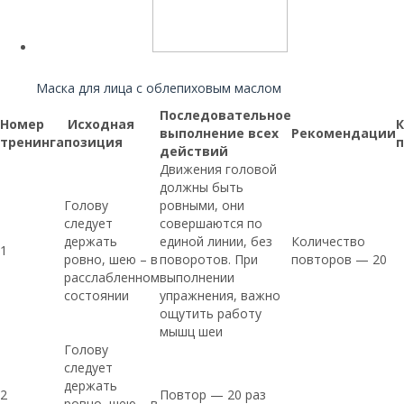
Читайте также:
Маска для лица с облепиховым маслом
Последовательное
Номер
Исходная
К
выполнение всех
Рекомендации
тренинга
позиция
п
действий
Движения головой
должны быть
Голову
ровными, они
следует
совершаются по
держать
единой линии, без
Количество
1
ровно, шею – в
поворотов. При
повторов — 20
расслабленном
выполнении
состоянии
упражнения, важно
ощутить работу
мышц шеи
Голову
следует
держать
2
Повтор — 20 раз
ровно, шею – в