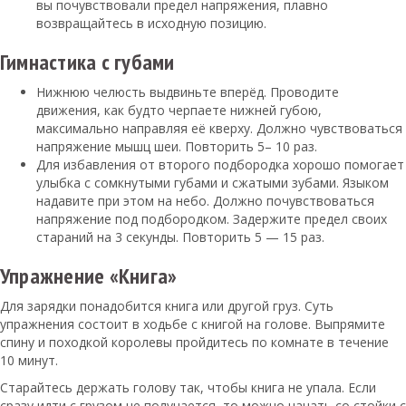
вы почувствовали предел напряжения, плавно
возвращайтесь в исходную позицию.
Гимнастика с губами
Нижнюю челюсть выдвиньте вперёд. Проводите
движения, как будто черпаете нижней губою,
максимально направляя её кверху. Должно чувствоваться
напряжение мышц шеи. Повторить 5– 10 раз.
Для избавления от второго подбородка хорошо помогает
улыбка с сомкнутыми губами и сжатыми зубами. Языком
надавите при этом на небо. Должно почувствоваться
напряжение под подбородком. Задержите предел своих
стараний на 3 секунды. Повторить 5 — 15 раз.
Упражнение «Книга»
Для зарядки понадобится книга или другой груз. Суть
упражнения состоит в ходьбе с книгой на голове. Выпрямите
спину и походкой королевы пройдитесь по комнате в течение
10 минут.
Старайтесь держать голову так, чтобы книга не упала. Если
сразу идти с грузом не получается, то можно начать со стойки с