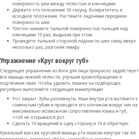
поверхность шеи между челюстью и ключицами.
Держите это положение 30 секунд. Возвратитесь в
исходное положение. Растяните ладонями переднюю
поверхность шеи.
Плотно нажмите тыльной поверхностью пальцев над
ключицами 10 раз, выдыхая при этом.
Проведите тыльной стороной ладони по шее снизу вверх
несколько раз, разгоняя лимфу.
Упражнение «Круг вокруг губ»
Следующее упражнение из йоги для лица прекрасно задействует
все мышцы нижней челюсти, улучшая кровообращение и
подтягивая овал. Чтобы удалить лишнее на подбородке
регулярно выполняйте следующие манипуляции:
Рот закрыт. Зубы разомкнуты. Язык внутри рта вытяните к
сомкнутым губам и проводите его кончиком вокруг них на
максимально возможном сопротивлении языка и губ,
чтоб не открывался рот.
Сделать 10 вращений в одну сторону и 10 в обратную.
Букальный массаж круговой мышцы рта языком изнутри так же
великолепно помогает убрать носогубные складки.