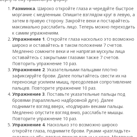
Разминка
. Широко откройте глаза и чередуйте быстрое
моргание с медленным. Опишите взглядом круг в левую, а
затем в правую сторону. Закройте веки и постарайтесь
максимально расслабить лицо. Теперь можно переходить
к самим упражнениям.
Упражнение 1
. Откройте глаза насколько это возможно
широко и оставайтесь в таком положении 7 счетов.
Медленно сомкните веки и не напрягая мускулы лица
оставайтесь с закрытыми глазами также 7 счетов.
Повторить упражнение 10 раз.
Упражнение 2
. Указательными пальцами плотно
зафиксируйте брови. Далее попытайтесь свести их на
переносице усилием мышц, преодолевая сопротивление
пальцев. Повторите упражнение 10 раз.
Упражнение 3
. Поставьте указательные пальцы под
бровями (параллельно надбровной дуге). Далее
поднимите взгляд вверх, «подпирая» веками пальцы.
Медленно опустите взгляд вниз, расслабьте мышцы.
Повторите упражнение 10 раз.
Упражнение 4
. Насколько это возможно широко
откройте глаза, поднимите брови. Руками «разгладьте»
складки на лбу, плотно прижав пальцы к коже. Медленно