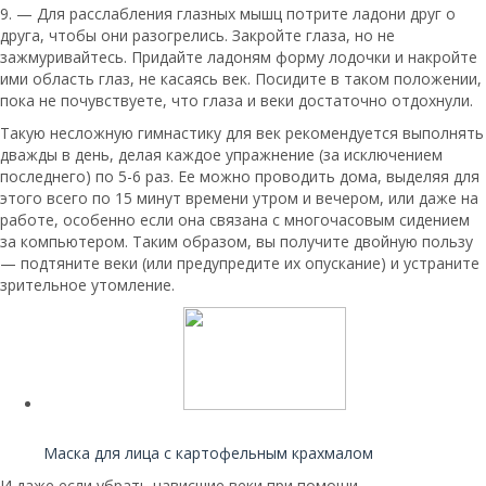
9. — Для расслабления глазных мышц потрите ладони друг о
друга, чтобы они разогрелись. Закройте глаза, но не
зажмуривайтесь. Придайте ладоням форму лодочки и накройте
ими область глаз, не касаясь век. Посидите в таком положении,
пока не почувствуете, что глаза и веки достаточно отдохнули.
Такую несложную гимнастику для век рекомендуется выполнять
дважды в день, делая каждое упражнение (за исключением
последнего) по 5-6 раз. Ее можно проводить дома, выделяя для
этого всего по 15 минут времени утром и вечером, или даже на
работе, особенно если она связана с многочасовым сидением
за компьютером. Таким образом, вы получите двойную пользу
— подтяните веки (или предупредите их опускание) и устраните
зрительное утомление.
Читайте также:
Маска для лица с картофельным крахмалом
И даже если убрать нависшие веки при помощи