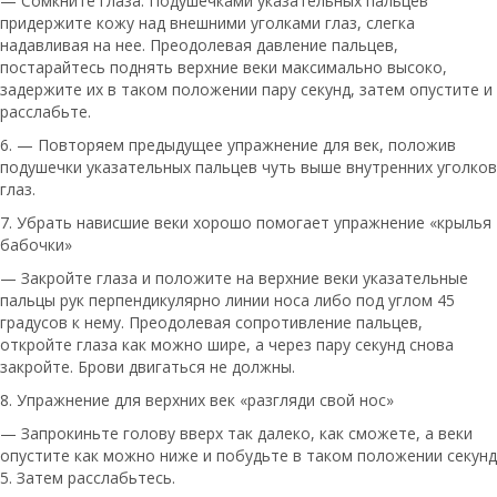
— Сомкните глаза. Подушечками указательных пальцев
придержите кожу над внешними уголками глаз, слегка
надавливая на нее. Преодолевая давление пальцев,
постарайтесь поднять верхние веки максимально высоко,
задержите их в таком положении пару секунд, затем опустите и
расслабьте.
6. — Повторяем предыдущее упражнение для век, положив
подушечки указательных пальцев чуть выше внутренних уголков
глаз.
7. Убрать нависшие веки хорошо помогает упражнение «крылья
бабочки»
— Закройте глаза и положите на верхние веки указательные
пальцы рук перпендикулярно линии носа либо под углом 45
градусов к нему. Преодолевая сопротивление пальцев,
откройте глаза как можно шире, а через пару секунд снова
закройте. Брови двигаться не должны.
8. Упражнение для верхних век «разгляди свой нос»
— Запрокиньте голову вверх так далеко, как сможете, а веки
опустите как можно ниже и побудьте в таком положении секунд
5. Затем расслабьтесь.