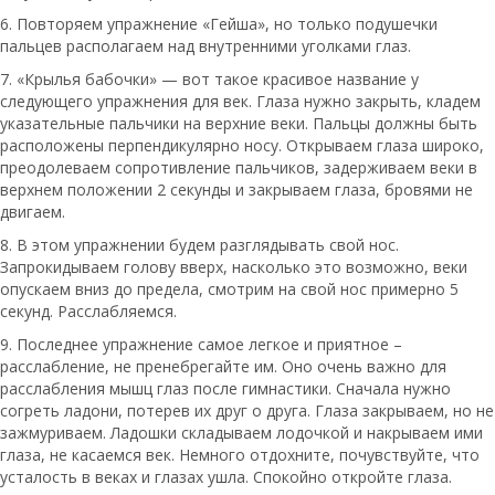
6. Повторяем упражнение «Гейша», но только подушечки
пальцев располагаем над внутренними уголками глаз.
7. «Крылья бабочки» — вот такое красивое название у
следующего упражнения для век. Глаза нужно закрыть, кладем
указательные пальчики на верхние веки. Пальцы должны быть
расположены перпендикулярно носу. Открываем глаза широко,
преодолеваем сопротивление пальчиков, задерживаем веки в
верхнем положении 2 секунды и закрываем глаза, бровями не
двигаем.
8. В этом упражнении будем разглядывать свой нос.
Запрокидываем голову вверх, насколько это возможно, веки
опускаем вниз до предела, смотрим на свой нос примерно 5
секунд. Расслабляемся.
9. Последнее упражнение самое легкое и приятное –
расслабление, не пренебрегайте им. Оно очень важно для
расслабления мышц глаз после гимнастики. Сначала нужно
согреть ладони, потерев их друг о друга. Глаза закрываем, но не
зажмуриваем. Ладошки складываем лодочкой и накрываем ими
глаза, не касаемся век. Немного отдохните, почувствуйте, что
усталость в веках и глазах ушла. Спокойно откройте глаза.