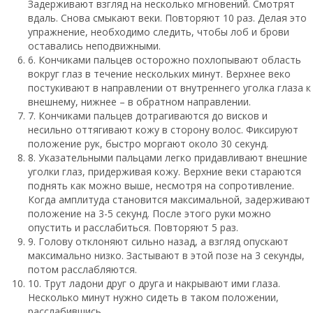
Задерживают взгляд на несколько мгновений. Смотрят
вдаль. Снова смыкают веки. Повторяют 10 раз. Делая это
упражнение, необходимо следить, чтобы лоб и брови
оставались неподвижными.
6. Кончиками пальцев осторожно похлопывают область
вокруг глаз в течение нескольких минут. Верхнее веко
постукивают в направлении от внутреннего уголка глаза к
внешнему, нижнее – в обратном направлении.
7. Кончиками пальцев дотрагиваются до висков и
несильно оттягивают кожу в сторону волос. Фиксируют
положение рук, быстро моргают около 30 секунд.
8. Указательными пальцами легко придавливают внешние
уголки глаз, придерживая кожу. Верхние веки стараются
поднять как можно выше, несмотря на сопротивление.
Когда амплитуда становится максимальной, задерживают
положение на 3-5 секунд. После этого руки можно
опустить и расслабиться. Повторяют 5 раз.
9. Голову отклоняют сильно назад, а взгляд опускают
максимально низко. Застывают в этой позе на 3 секунды,
потом расслабляются.
10. Трут ладони друг о друга и накрывают ими глаза.
Несколько минут нужно сидеть в таком положении,
расслабившись.