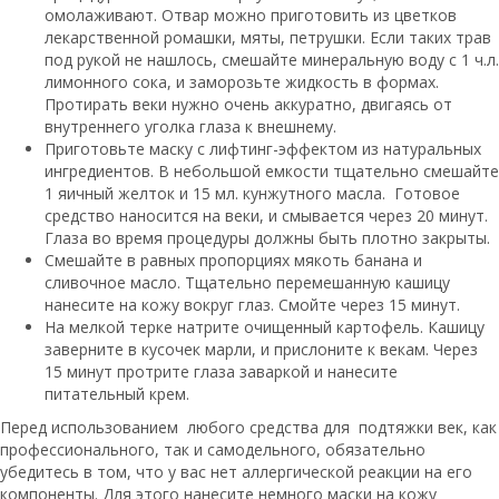
омолаживают. Отвар можно приготовить из цветков
лекарственной ромашки, мяты, петрушки. Если таких трав
под рукой не нашлось, смешайте минеральную воду с 1 ч.л.
лимонного сока, и заморозьте жидкость в формах.
Протирать веки нужно очень аккуратно, двигаясь от
внутреннего уголка глаза к внешнему.
Приготовьте маску с лифтинг-эффектом из натуральных
ингредиентов. В небольшой емкости тщательно смешайте
1 яичный желток и 15 мл. кунжутного масла. Готовое
средство наносится на веки, и смывается через 20 минут.
Глаза во время процедуры должны быть плотно закрыты.
Смешайте в равных пропорциях мякоть банана и
сливочное масло. Тщательно перемешанную кашицу
нанесите на кожу вокруг глаз. Смойте через 15 минут.
На мелкой терке натрите очищенный картофель. Кашицу
заверните в кусочек марли, и прислоните к векам. Через
15 минут протрите глаза заваркой и нанесите
питательный крем.
Перед использованием любого средства для подтяжки век, как
профессионального, так и самодельного, обязательно
убедитесь в том, что у вас нет аллергической реакции на его
компоненты. Для этого нанесите немного маски на кожу