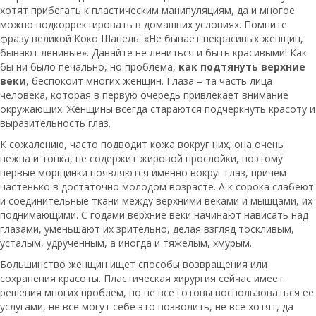
хотят прибегать к пластическим манипуляциям, да и многое
можно подкорректировать в домашних условиях. Помните
фразу великой Коко Шанель: «Не бывает некрасивых женщин,
бывают ленивые». Давайте не лениться и быть красивыми! Как
бы ни было печально, но проблема,
как подтянуть верхние
веки
, беспокоит многих женщин. Глаза – та часть лица
человека, которая в первую очередь привлекает внимание
окружающих. Женщины всегда стараются подчеркнуть красоту и
выразительность глаз.
К сожалению, часто подводит кожа вокруг них, она очень
нежна и тонка, не содержит жировой прослойки, поэтому
первые морщинки появляются именно вокруг глаз, причем
частенько в достаточно молодом возрасте. А к сорока слабеют
и соединительные ткани между верхними веками и мышцами, их
поднимающими. С годами верхние веки начинают нависать над
глазами, уменьшают их зрительно, делая взгляд тоскливым,
усталым, удрученным, а иногда и тяжелым, хмурым.
Большинство женщин ищет способы возвращения или
сохранения красоты. Пластическая хирургия сейчас имеет
решения многих проблем, но не все готовы воспользоваться ее
услугами, не все могут себе это позволить, не все хотят, да