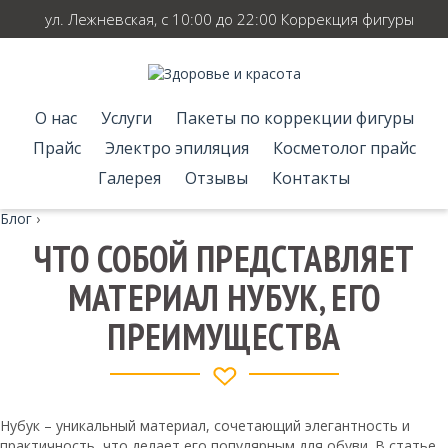
ул. Лежневская, с 10:00 до 22:00 Коррекция фигуры
О нас
Услуги
Пакеты по коррекции фигуры
Прайс
Электро эпиляция
Косметолог прайс
Галерея
Отзывы
Контакты
Блог
›
ЧТО СОБОЙ ПРЕДСТАВЛЯЕТ
МАТЕРИАЛ НУБУК, ЕГО
ПРЕИМУЩЕСТВА
Нубук – уникальный материал, сочетающий элегантность и
практичность, что делает его популярным для обуви. В статье