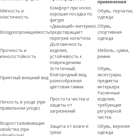
применения
Комфорт при носке,
Мягкость и
Обувь, перчатки,
хорошая посадка по
эластичность
одежда
фигуре
«Дышащий» материал,
Обувь,
Воздухопроницаемость
предотвращает
спортивная
перегрев ноги/тела
одежда
Долговечность
Прочность и
изделия,
Мебель, сумки,
износостойкость
устойчивость к
ремни
повреждениям
Эстетичный,
Обувь,
благородный вид,
аксессуары,
Приятный внешний вид
разнообразная
предметы
цветовая гамма
интерьера
Различные
Простота чистки и
изделия,
Легкость в уходе (при
защиты от
требующие
правильном уходе)
загрязнений
регулярной
чистки
Водоотталкивающие
Защита от влаги и
Обувь, верхняя
свойства (при
грязи
одежда
обработке)