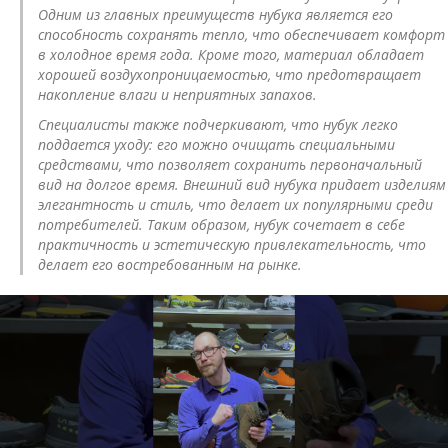
Одним из главных преимуществ нубука является его
способность сохранять тепло, что обеспечивает комфорт
в холодное время года. Кроме того, материал обладает
хорошей воздухопроницаемостью, что предотвращает
накопление влаги и неприятных запахов.
Специалисты также подчеркивают, что нубук легко
поддается уходу: его можно очищать специальными
средствами, что позволяет сохранить первоначальный
вид на долгое время. Внешний вид нубука придает изделиям
элегантность и стиль, что делает их популярными среди
потребителей. Таким образом, нубук сочетает в себе
практичность и эстетическую привлекательность, что
делает его востребованным на рынке.