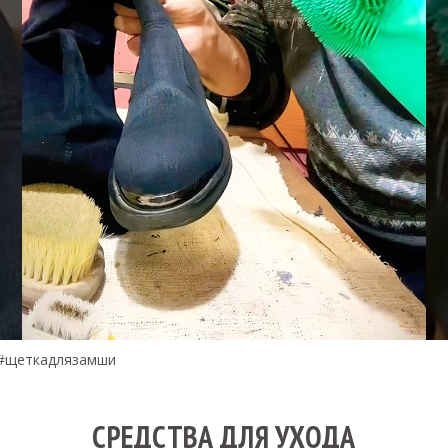
и.#щеткадлязамши
СРЕДСТВА ДЛЯ УХОДА