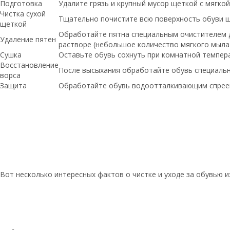
Подготовка
Удалите грязь и крупный мусор щеткой с мягко
Чистка сухой
Тщательно почистите всю поверхность обуви щ
щеткой
Обработайте пятна специальным очистителем д
Удаление пятен
растворе (небольшое количество мягкого мыла 
Сушка
Оставьте обувь сохнуть при комнатной темпера
Восстановление
После высыхания обработайте обувь специальн
ворса
Защита
Обработайте обувь водоотталкивающим спреем
Вот несколько интересных фактов о чистке и уходе за обувью из