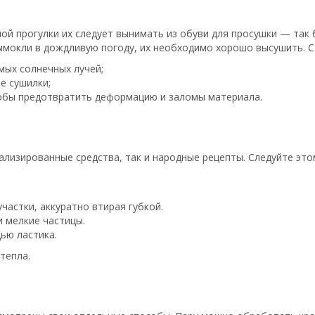
ой прогулки их следует вынимать из обуви для просушки — так 
ымокли в дождливую погоду, их необходимо хорошо высушить. С
мых солнечных лучей;
е сушилки;
тобы предотвратить деформацию и заломы материала.
иализированные средства, так и народные рецепты. Следуйте эт
астки, аккуратно втирая губкой.
и мелкие частицы.
ью ластика.
тепла.