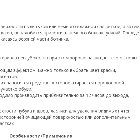
оверхности пыли сухой или немного влажной салфеткой, а затем
 пятен, понадобится приложить немного больше усилий. Прежде
касаясь верхней части ботинка.
материала неглубоко, но при этом хорошо защищает его от воды
ающим эффектом. Важно только выбрать цвет краски,
агентов.
них наносится средство, которое втирается поролоновой
участке обуви.
ходимо производить приблизительно за 12 часов до выхода,
ности нубука и швов, ластики для удаления видимых пятен.
дносторонней очищающей поверхностью или дополнительным
астках.
Особенности/Примечания