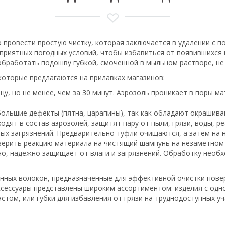
 провести простую чистку, которая заключается в удалении с п
оприятных погодных условий, чтобы избавиться от появившихся
 обработать подошву губкой, смоченной в мыльном растворе, не 
которые предлагаются на прилавках магазинов:
цу, но не менее, чем за 30 минут. Аэрозоль проникает в поры 
большие дефекты (пятна, царапины), так как обладают окрашив
дят в состав аэрозолей, защитят пару от пыли, грязи, воды, ре
ых загрязнений. Предварительно туфли очищаются, а затем на 
верить реакцию материала на чистящий шампунь на незаметном 
но, надежно защищает от влаги и загрязнений. Обработку необ
нных волокон, предназначенные для эффективной очистки поверх
аксессуары представлены широким ассортиментом: изделия с о
том, или губки для избавления от грязи на труднодоступных уч