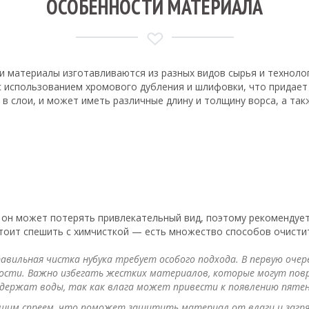
ОСОБЕННОСТИ МАТЕРИАЛА
и материалы изготавливаются из разных видов сырья и технолог
 с использованием хромового дубления и шлифовки, что придает
в слои, и может иметь различные длину и толщину ворса, а та
и он может потерять привлекательный вид, поэтому рекомендуетс
стоит спешить с химчисткой — есть множество способов очистит
авильная чистка нубука требует особого подхода. В первую очер
ности. Важно избегать жестких материалов, которые могут повр
одержат воды, так как влага может привести к появлению пятен
щим спреем, что поможет защитить материал от влаги и загря