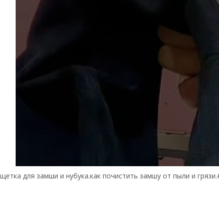
щетка для замши и нубука.как почистить замшу от пыли и гряз