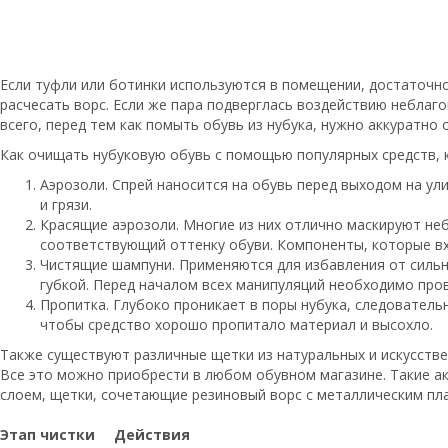
Если туфли или ботинки используются в помещении, достаточно
расчесать ворс. Если же пара подверглась воздействию неблаг
всего, перед тем как помыть обувь из нубука, нужно аккуратно
Как очищать нубуковую обувь с помощью популярных средств, 
Аэрозоли. Спрей наносится на обувь перед выходом на ули
и грязи.
Красящие аэрозоли. Многие из них отлично маскируют не
соответствующий оттенку обуви. Компоненты, которые вхо
Чистящие шампуни. Применяются для избавления от сильн
губкой. Перед началом всех манипуляций необходимо про
Пропитка. Глубоко проникает в поры нубука, следователь
чтобы средство хорошо пропитало материал и высохло.
Также существуют различные щетки из натуральных и искусстве
Все это можно приобрести в любом обувном магазине. Такие 
слоем, щетки, сочетающие резиновый ворс с металлическим плас
Этап чистки
Действия