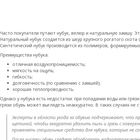
Часто покупатели путают нубук, велюр и натуральную замшу. Эт
Натуральный нубук создается из шкур крупного рогатого скота
Синтетический нубук производится из полимеров, формируемых 
Преимущества нубука:
отличная воздухопроницаемость;
мягкость на ощупь;
гибкость;
долговечность (по сравнению с замшей);
хорошая теплопроводность.
Однако у нубука есть недостатки: при попадании воды или гряз
грязи обувь может выглядеть неаккуратно. В таких случаях не 
Эксперты в области ухода за обувью подчеркивают, что пр
щетиной, чтобы аккуратно удалить пыль и грязь с поверх
применять специальные средства для нубука, которые не с
После чистки обувь следует обработать водоотталкиваю