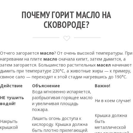
ПОЧЕМУ ГОРИТ МАСЛО НА
СКОВОРОДЕ?
Отчего загорается
масло
? От очень высокой температуры. При
нагревании на плите
масло
сначала кипит, затем дымится, а
затем загорается. Большинство растительных
масел
начинают
дымить при температуре 230°С, а животные жиры — к примеру,
свиное сало — переходят к этой стадии нагревшись до 190°С.
Действие
Объяснение
Важно!
Вода мгновенно испаряется,
НЕ тушить
разбрызгивая горящее масло
Ни в коем случае!
водой!
и увеличивая площадь
пожара.
Крышка должна
Лишить огонь доступа к
Накрыть
быть
кислороду. Крышка должна
крышкой
металлической
быть плотно прилегающей.