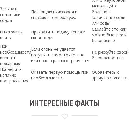
или огнеупорной.
Используйте
Засыпать
Поглощают кислород и
большое
солью или
снижают температуру.
количество соли
содой
или соды.
Сделайте это как
Отключить
Прекратить подачу тепла к
можно быстрее и
плиту
сковороде.
безопаснее.
При
Если огонь не удается
необходимости
Не рискуйте своей
потушить самостоятельно
вызвать
безопасностью!
или пожар распространяется.
пожарных
Проверить
Оказать первую помощь при
Обратитесь к
наличие
необходимости.
врачу при ожогах.
пострадавших
ИНТЕРЕСНЫЕ ФАКТЫ