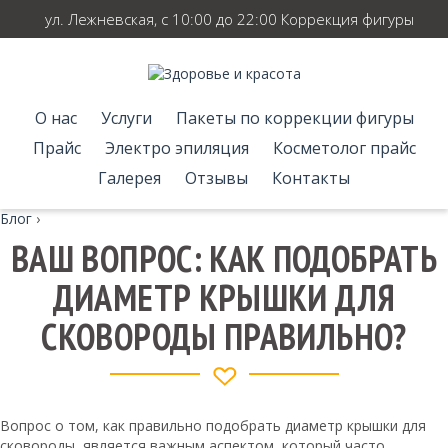
ул. Лежневская, с 10:00 до 22:00 Коррекция фигуры
О нас
Услуги
Пакеты по коррекции фигуры
Прайс
Электро эпиляция
Косметолог прайс
Галерея
Отзывы
Контакты
Блог
›
ВАШ ВОПРОС: КАК ПОДОБРАТЬ
ДИАМЕТР КРЫШКИ ДЛЯ
СКОВОРОДЫ ПРАВИЛЬНО?
Вопрос о том, как правильно подобрать диаметр крышки для
сковороды, является важным аспектом, который часто