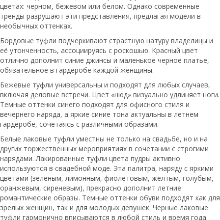
цветах: черном, бежевом или белом. Однако современные
тренды разрушают эти представления, предлагая модели в
необычных оттенках.
Бордовые туфли подчеркивают страстную натуру владелицы и
её утонченность, ассоциируясь с роскошью. Красный цвет
отлично дополнит синие джинсы и маленькое черное платье,
обязательное в гардеробе каждой женщины.
Бежевые туфли универсальны и подходят для любых случаев,
включая деловые встречи. Цвет «нюд» визуально удлиняет ноги.
Темные оттенки синего подходят для офисного стиля и
вечернего наряда, а яркие синие тона актуальны в летнем
гардеробе, сочетаясь с различными образами.
Белые лаковые туфли уместны не только на свадьбе, но и на
других торжественных мероприятиях в сочетании с строгими
нарядами. Лакированные туфли цвета пудры активно
используются в свадебной моде. Эта палитра, наряду с яркими
цветами (зеленым, лимонным, фиолетовым, желтым, голубым,
оранжевым, сиреневым), прекрасно дополнит летние
романтические образы. Темные оттенки обуви подходят как для
зрелых женщин, так и для молодых девушек. Черные лаковые
туфли гармонично вписываются в любой стиль и время года.