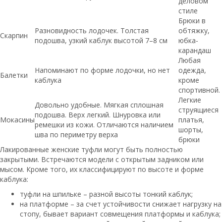
деловом
стиле
Брюки в
Разновидность лодочек. Толстая
обтяжку,
Скарпин
подошва, узкий каблук высотой 7–8 см
юбка-
карандаш
Любая
Напоминают по форме лодочки, но нет
одежда,
Балетки
каблука
кроме
спортивной.
Легкие
Довольно удобные. Мягкая сплошная
струящиеся
подошва. Верх легкий. Шнуровка или
Мокасины
платья,
ремешки из кожи. Отличаются наличием
шорты,
шва по периметру верха
брюки
Лакированные женские туфли могут быть полностью
закрытыми. Встречаются модели с открытым задником или
мысом. Кроме того, их классифицируют по высоте и форме
каблука:
туфли на шпильке – разной высоты тонкий каблук;
на платформе – за счет устойчивости снижает нагрузку на
стопу, бывает вариант совмещения платформы и каблука;