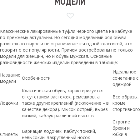
МОДЕЛИ
Классические лакированные туфли черного цвета на каблуке
по-прежнему актуальны. Но сегодня модельный ряд обуви
разительно вырос и не ограничивается одной классикой, что
говорит о ее популярности. Причем востребованы не только
модели для женщин, но и обувь мужская. Основные
разновидности женских изделий приведены в таблице:
Идеальное
Название
Особенности
сочетание с
модели
одеждой
Классическая обувь, характеризуется
отсутствием застежек, ремешков, а
Все образы,
Лодочки
также других креплений (исключение – в
кроме
качестве декора). Мысок острый, вырез
спортивного
низкий, каблук различной высоты
Строгие
брюки и
Вариация лодочек. Каблук тонкий,
Стилеты
юбки в
невысокий. Закругленный носок