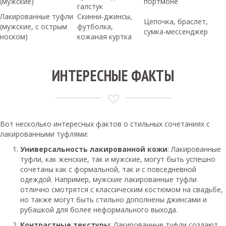
(мужские)
портмоне
галстук
Лакированные туфли
Скинни-джинсы,
Цепочка, браслет,
(мужские, с острым
футболка,
сумка-мессенджер
носком)
кожаная куртка
ИНТЕРЕСНЫЕ ФАКТЫ
Вот несколько интересных фактов о стильных сочетаниях с
лакированными туфлями:
Универсальность лакированной кожи
: Лакированные
туфли, как женские, так и мужские, могут быть успешно
сочетаны как с формальной, так и с повседневной
одеждой. Например, мужские лакированные туфли
отлично смотрятся с классическим костюмом на свадьбе,
но также могут быть стильно дополнены джинсами и
рубашкой для более неформального выхода.
Контрастные текстуры
: Лакированные туфли создают