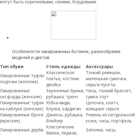
могут быть коричневыми, синими, бордовыми.
Читайте также:
Особенности лакированных ботинок, разнообразие
моделей и цветов
Тип обуви
Стиль одежды
Аксессуары
Классическое
Тонкий ремешок,
Лакированные туфли-
платье, костюм-
маленькая сумочка,
лодочки (женские)
двойка
серьги-пусеты
Лакированные
Зауженные брюки,
Часы, тонкий браслет,
оксфорды (женские)
рубашка, тренч
сумка-тоут
Лакированные туфли
Юбка-миди,
Цепочка, клатч,
на каблуке (женские)
блузка, кардиган
изящные серьги
Лакированные броги
Джинсы, рубашка,
Ремень из натуральной
(мужские)
блейзер
кожи, часы, портфель
Классические
Лакированные дерби
Запонки, часы,
брюки, пиджак,