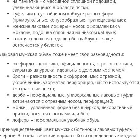
на танкетке – с массивной сплошной подошвой,
увеличивающейся в области пятки;
туфельки на устойчивом каблуке разных форм
(прямоугольные, конусообразные, трапециевидные);
женские лаковые лоферы – носок оформлен как у
мокасин, подошва сплошная на низком каблуке;
тонкая сплошная подошва без каблука – чаще
встречается у балеток.
Лаковая мужская обувь тоже имеет свои разновидности:
оксфорды – классика, официальность, строгость стиля,
закрытая шнуровка, идеальны с деловым костюмом;
броги – разновидность оксфордов, мыс отрезной,
укороченный, узорчатая перфорация, часто используются
контрастные цвета;
дерби – неофициальные, универсальные лаковые туфли,
встречаются с отрезным носом, перфорацией;
монки – удлиненная форма без шнурков, декоративные
пряжки, носятся с носками или без;
лоферы – неформальная удобная обувь.
Преимущественный цвет мужских ботинок и лаковых туфель –
черный. Это классический вариант. Хотя определенные модели