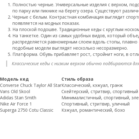
Полностью черные. Универсальные изделия с верхом, подо
по парку или пикнике на берегу озера. Существуют разли
Черные с белым. Контрастная комбинация выглядит спорти
появляется на модных показах.
На плоской подошве. Традиционные кеды с круглым носком
На танкетке. Один из самых удобных видов, который объе
распределяется равномерным слоем вдоль стопы, плавно с
подобные модели выглядят несколько несоразмерно.
Платформа. Обувь прибавляет рост, стройнит ноги, в отл
Классические кеды с низким верхом обычно подбираются дл
Модель кед
Стиль образа
Converse Chuck Taylor All Star
Классический, кэжуал, гранж
Vans Old Skool
Скейтерский, стритвир, спортивный
Adidas Stan Smith
Минималистичный, спортивный, эл
Nike Air Force 1
Спортивный, стритвир, уличный
Superga 2750 Cotu Classic
Кэжуал, романтический, бохо