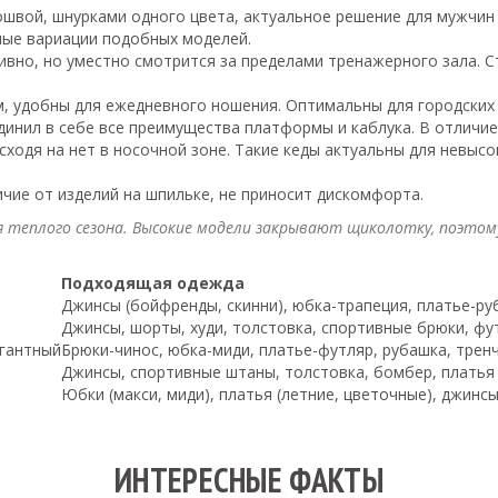
швой, шнурками одного цвета, актуальное решение для мужчин 
чные вариации подобных моделей.
вно, но уместно смотрится за пределами тренажерного зала. С
, удобны для ежедневного ношения. Оптимальны для городских 
динил в себе все преимущества платформы и каблука. В отличие
ходя на нет в носочной зоне. Такие кеды актуальны для невыс
ичие от изделий на шпильке, не приносит дискомфорта.
я теплого сезона. Высокие модели закрывают щиколотку, поэтому
Подходящая одежда
Джинсы (бойфренды, скинни), юбка-трапеция, платье-ру
Джинсы, шорты, худи, толстовка, спортивные брюки, фу
егантный
Брюки-чинос, юбка-миди, платье-футляр, рубашка, трен
Джинсы, спортивные штаны, толстовка, бомбер, платья
Юбки (макси, миди), платья (летние, цветочные), джинсы
ИНТЕРЕСНЫЕ ФАКТЫ