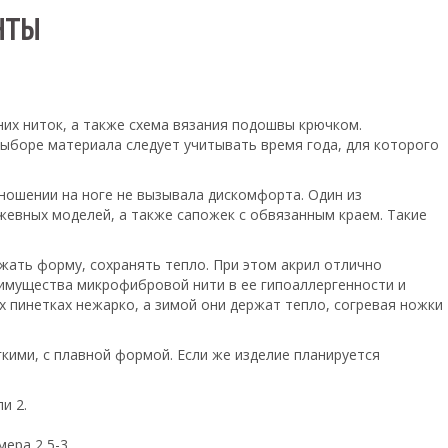
НТЫ
их ниток, а также схема вязания подошвы крючком.
выборе материала следует учитывать время года, для которого
ношении на ноге не вызывала дискомфорта. Один из
жевных моделей, а также сапожек с обвязанным краем. Такие
ржать форму, сохранять тепло. При этом акрил отлично
имущества микрофибровой нити в ее гипоаллергенности и
х пинетках нежарко, а зимой они держат тепло, согревая ножки
кими, с плавной формой. Если же изделие планируется
и 2.
ера 2,5-3.