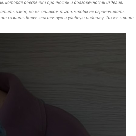
, которая обеспечит прочность и долговечность изделия.
тить износ, но не слишком тугой, чтобы не ограничивать
лит создать более эластичную и удобную подошву. Также стоит