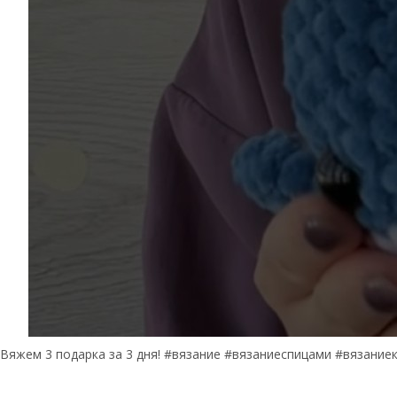
Вяжем 3 подарка за 3 дня! #вязание #вязаниеспицами #вязани