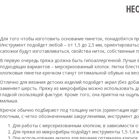
НЕ
Для того чтобы изготовить основание пинеток, понадобятся пр
Инструмент подойдет любой – от 1,5 до 2,5 мм, ориентировать
сапожки будут изготавливаться, свойства ниток, собственные
В первую очередь пряжа должна быть гипоаллергенной. Лучше в
подходящих вариантов – мерсеризованный хлопок. Нитки блестя
хлопковые пинетки крючком станут оптимальной обувью на весн
Отлично для вязания детских изделий подойдет акрил (без доб
заменяет шерсть. Пряжу из микрофибры можно использовать дл
гладкой скользящей фактуре. Кроме того, она приятна на ощупь
малыша.
Крючок обычно подбирают под толщину ниток (ориентация идет 
плотным, с четко обозначенными закруглениями, инструмент д
Для работы с мерсеризованным хлопком, в зависимости от
Для пряжи из микрофибры подойдут инструменты 1,5-1,6 мм
При использовании акрила для вязания оптимален крючок 1