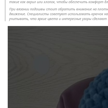
такие как акрил или хлопок, чтобы обеспечить комфорт д
При вязании подошвы стоит обратить внимание на плотно
движение. Специалисты советуют использовать крючок на 
учитывать, что яркие цвета и интересные узоры сделают 