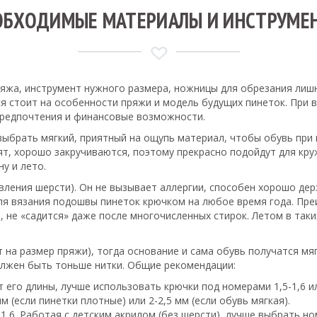
ОБХОДИМЫЕ МАТЕРИАЛЫ И ИНСТРУМЕ
яжа, инструмент нужного размера, ножницы для обрезания лишн
ся стоит на особенности пряжи и модель будущих пинеток. При 
 предпочтения и финансовые возможности.
ыбрать мягкий, приятный на ощупь материал, чтобы обувь при 
т, хорошо закручиваются, поэтому прекрасно подойдут для кру
у и лето.
авления шерсти). Он не вызывает аллергии, способен хорошо де
я вязания подошвы пинеток крючком на любое время года. Пре
, не «садится» даже после многочисленных стирок. Летом в таки
на размер пряжи), тогда основание и сама обувь получатся мяг
олжен быть тоньше нитки. Общие рекомендации:
 его длины, лучше использовать крючки под номерами 1,5-1,6 ил
 (если пинетки плотные) или 2-2,5 мм (если обувь мягкая).
,6. Работая с детским акрилом (без шерсти), лучше выбрать ном