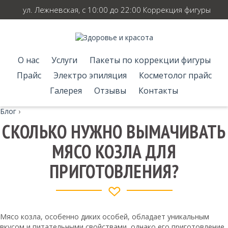
ул. Лежневская, с 10:00 до 22:00 Коррекция фигуры
О нас
Услуги
Пакеты по коррекции фигуры
Прайс
Электро эпиляция
Косметолог прайс
Галерея
Отзывы
Контакты
Блог
›
СКОЛЬКО НУЖНО ВЫМАЧИВАТЬ
МЯСО КОЗЛА ДЛЯ
ПРИГОТОВЛЕНИЯ?
Мясо козла, особенно диких особей, обладает уникальным
вкусом и питательными свойствами, однако его приготовление