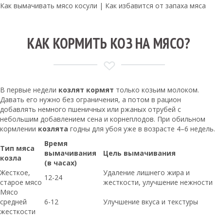
Как вымачивать мясо косули | Как избавится от запаха мяса
КАК КОРМИТЬ КОЗ НА МЯСО?
В первые недели
козлят кормят
только козьим молоком.
Давать его нужно без ограничения, а потом в рацион
добавлять немного пшеничных или ржаных отрубей с
небольшим добавлением сена и корнеплодов. При обильном
кормлении
козлята
годны для убоя уже в возрасте 4–6 недель.
Время
Тип мяса
вымачивания
Цель вымачивания
козла
(в часах)
Жесткое,
Удаление лишнего жира и
12-24
старое мясо
жесткости, улучшение нежности
Мясо
средней
6-12
Улучшение вкуса и текстуры
жесткости