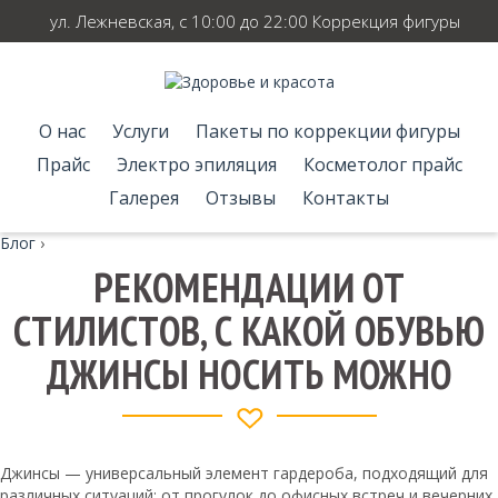
ул. Лежневская, с 10:00 до 22:00 Коррекция фигуры
О нас
Услуги
Пакеты по коррекции фигуры
Прайс
Электро эпиляция
Косметолог прайс
Галерея
Отзывы
Контакты
Блог
›
РЕКОМЕНДАЦИИ ОТ
СТИЛИСТОВ, С КАКОЙ ОБУВЬЮ
ДЖИНСЫ НОСИТЬ МОЖНО
Джинсы — универсальный элемент гардероба, подходящий для
различных ситуаций: от прогулок до офисных встреч и вечерних