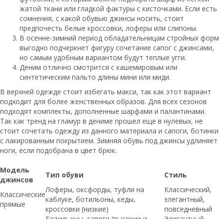
жатой ткани или гладкой фактуры с кисточками. Если есть
сомнения, с какой обувью джинсы носить, стоит
предпочесть белые кроссовки, лоферы или слипоны.
В осенне-зимний период обладательницам стройных форм
выгодно подчеркнет фигуру сочетание сапог с джинсами,
но самым удобным вариантом будут теплые угги.
Деним отлично смотрится с кашемировым или
синтетическим пальто длины мини или миди.
В верхней одежде стоит избегать макси, так как этот вариант
подходит для более женственных образов. Для всех сезонов
подходят комплекты, дополненные шарфами и палантинами.
Так как тренд на гламур в дениме прошел еще в нулевых, не
стоит сочетать одежду из данного материала и сапоги, ботинки
с лакированным покрытием. Зимняя обувь под джинсы удлиняет
ноги, если подобрана в цвет брюк.
Модель
Тип обуви
Стиль
джинсов
Лоферы, оксфорды, туфли на
Классический,
Классические
каблуке, ботильоны, кеды,
элегантный,
прямые
кроссовки (низкие)
повседневный
Ботильоны, сапоги (высокие и
Элегантный,