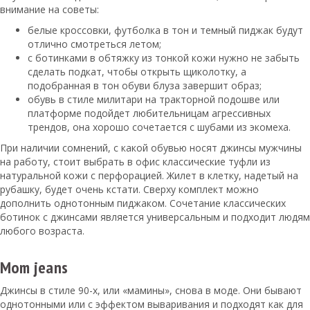
внимание на советы:
белые кроссовки, футболка в тон и темный пиджак будут
отлично смотреться летом;
с ботинками в обтяжку из тонкой кожи нужно не забыть
сделать подкат, чтобы открыть щиколотку, а
подобранная в тон обуви блуза завершит образ;
обувь в стиле милитари на тракторной подошве или
платформе подойдет любительницам агрессивных
трендов, она хорошо сочетается с шубами из экомеха.
При наличии сомнений, с какой обувью носят джинсы мужчины
на работу, стоит выбрать в офис классические туфли из
натуральной кожи с перфорацией. Жилет в клетку, надетый на
рубашку, будет очень кстати. Сверху комплект можно
дополнить однотонным пиджаком. Сочетание классических
ботинок с джинсами является универсальным и подходит людям
любого возраста.
Mom jeans
Джинсы в стиле 90-х, или «мамины», снова в моде. Они бывают
однотонными или с эффектом вываривания и подходят как для