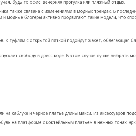
чая, будь то офис, вечерняя прогулка или пляжный отдых.
ника также связана с изменениями в модных трендах. В последни
и и модные блогеры активно продвигают такие модели, что спо
в. К туфлям с открытой пяткой подойдут жакет, облегающая блу
опускает свободу в дресс-коде. В этом случае лучше выбрать м
и на каблуке и черное платье длины макси. Из аксессуаров подо
бувь на платформе с коктейльным платьем в нежных тонах. Ярк