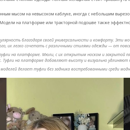
енным мысом на невысоком каблуке, иногда с небольшим вырезо
 Модели на платформе или тракторной подошве также эффектно
лярность благодаря своей универсальности и комфорту. Эти мод
ого, их легко сочетать с различными стилями одежды — от повс
уфли на платформе. Мюли, с их открытым носком и закрытой пя
к. Туфли на платформе добавляют высоту и визуально удлиняют 
 моделей делает туфли без задника востребованными среди модн