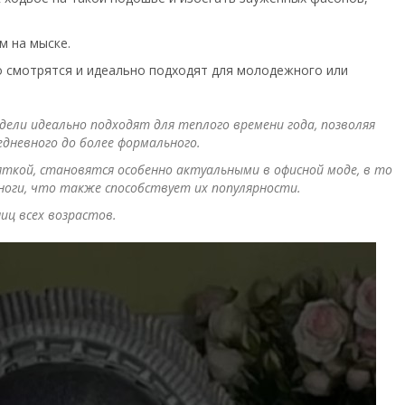
м на мыске.
 смотрятся и идеально подходят для молодежного или
ели идеально подходят для теплого времени года, позволяя
едневного до более формального.
ткой, становятся особенно актуальными в офисной моде, в то
ноги, что также способствует их популярности.
иц всех возрастов.