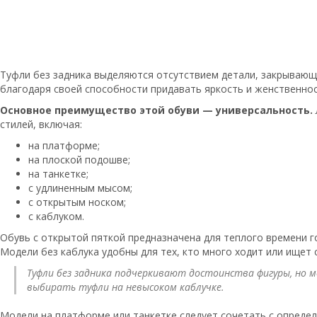
Туфли без задника выделяются отсутствием детали, закрывающ
благодаря своей способности придавать яркость и женственност
Основное преимущество этой обуви — универсальность.
стилей, включая:
на платформе;
на плоской подошве;
на танкетке;
с удлиненным мысом;
с открытым носком;
с каблуком.
Обувь с открытой пяткой предназначена для теплого времени го
Модели без каблука удобны для тех, кто много ходит или ищет 
Туфли без задника подчеркивают достоинства фигуры, но 
выбирать туфли на невысоком каблучке.
Модели на платформе или танкетке следует сочетать с опреде