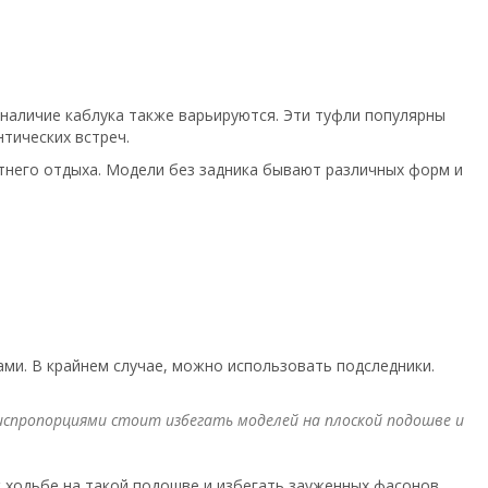
наличие каблука также варьируются. Эти туфли популярны
нтических встреч.
етнего отдыха. Модели без задника бывают различных форм и
ами. В крайнем случае, можно использовать подследники.
испропорциями стоит избегать моделей на плоской подошве и
 ходьбе на такой подошве и избегать зауженных фасонов,