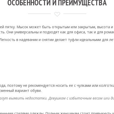
ОСОБЕННОСТИ И ПРЕИМУЩЕСТВА
ей пятку. Мысок может быть открытым или закрытым, высота и 
ь. Они универсальны и подходят как для офиса, так и для рома
Легкость в надевании и снятии делает туфли идеальными для л
да, поэтому не рекомендуется носить ее с чулками или колготк
сменный вариант обуви.
могут выявить недостатки. Девушкам с избыточным весом или д
ленными стилями одежды. Полным женщинам стоит привыкнуть к