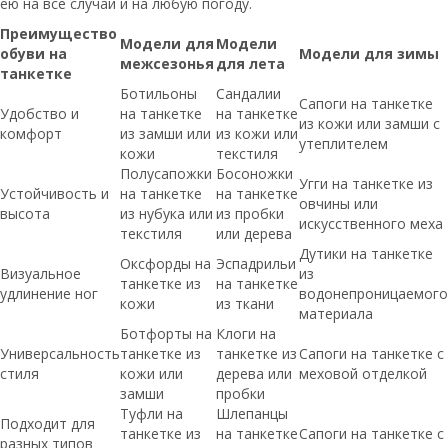
ею на все случаи и на любую погоду.
Преимущество
Модели для
Модели
обуви на
Модели для зимы
межсезонья
для лета
танкетке
Ботильоны
Сандалии
Сапоги на танкетке
Удобство и
на танкетке
на танкетке
из кожи или замши с
комфорт
из замши или
из кожи или
утеплителем
кожи
текстиля
Полусапожки
Босоножки
Угги на танкетке из
Устойчивость и
на танкетке
на танкетке
овчины или
высота
из нубука или
из пробки
искусственного меха
текстиля
или дерева
Дутики на танкетке
Оксфорды на
Эспадрильи
Визуальное
из
танкетке из
на танкетке
удлинение ног
водонепроницаемого
кожи
из ткани
материала
Ботфорты на
Клоги на
Универсальность
танкетке из
танкетке из
Сапоги на танкетке с
стиля
кожи или
дерева или
меховой отделкой
замши
пробки
Туфли на
Шлепанцы
Подходит для
танкетке из
на танкетке
Сапоги на танкетке с
разных типов