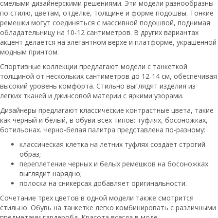
смелыми дизайнерскими решениями. Эти модели разнообразны
по стилю, цветам, отделке, толщине и форме подошвы. Тонкие
ремешки могут соединяться с массивной подошвой, поднимая
обладательницу на 10-12 сантиметров. В других вариантах
акцент делается на элегантном верхе и платформе, украшенной
модным принтом.
Спортивные коллекции предлагают модели с танкеткой
толщиной от нескольких сантиметров до 12-14 см, обеспечивая
высокий уровень комфорта. Стильно выглядят изделия из
легких тканей и джинсовой материи с яркими узорами.
Дизайнеры предлагают классические контрастные цвета, такие
как черный и белый, в обуви всех типов: туфлях, босоножках,
ботильонах. Черно-белая палитра представлена по-разному:
классическая клетка на летних туфлях создает строгий
образ;
переплетение черных и белых ремешков на босоножках
выглядит нарядно;
полоска на сникерсах добавляет оригинальности.
Сочетание трех цветов в одной модели также смотрится
стильно. Обувь на танкетке легко комбинировать с различными
предметами гардероба. Красота всегда в моде.