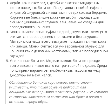
Дерби. Как и оксфорды, дерби являются стандартным
типом парадных ботинок. Представляют собой туфли с
открытой шнуровкой с нашитыми поверх союзки берцами.
Коричневые блестящие кожаные дерби подойдут для
любых официальных случаев, замшевые же созданы для
повседневного ношения.
Монки. Классические туфли с одной, двумя или тремя (что
считается нововведением) пряжками и без шнуровки.
Материалом чаще всего выступает гладкая телячья кожа
или замша. Монки считаются универсальной обувью для
ношения как с деловыми костюмами, так и с повседневной
одеждой.
Утепленные ботинки. Модели зимних ботинок прежде
всего высокие, чаще всего на тракторной подошве. Среди
популярных вариантов: тимберленды, пэддоки на меху,
джодпуры на меху, челси.
Обладателям ботинок коричневого цвета стоит
учитывать, что такая обувь не подходит для
официальных мероприятий и светских раутов. В сочетании
со строгим классическим костюмом или фраком носят в
основном черную обувь.