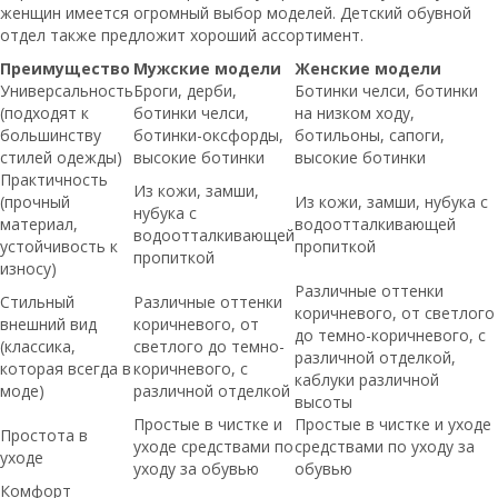
женщин имеется огромный выбор моделей. Детский обувной
отдел также предложит хороший ассортимент.
Преимущество
Мужские модели
Женские модели
Универсальность
Броги, дерби,
Ботинки челси, ботинки
(подходят к
ботинки челси,
на низком ходу,
большинству
ботинки-оксфорды,
ботильоны, сапоги,
стилей одежды)
высокие ботинки
высокие ботинки
Практичность
Из кожи, замши,
(прочный
Из кожи, замши, нубука с
нубука с
материал,
водоотталкивающей
водоотталкивающей
устойчивость к
пропиткой
пропиткой
износу)
Различные оттенки
Стильный
Различные оттенки
коричневого, от светлого
внешний вид
коричневого, от
до темно-коричневого, с
(классика,
светлого до темно-
различной отделкой,
которая всегда в
коричневого, с
каблуки различной
моде)
различной отделкой
высоты
Простые в чистке и
Простые в чистке и уходе
Простота в
уходе средствами по
средствами по уходу за
уходе
уходу за обувью
обувью
Комфорт