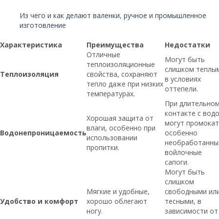
Читайте также:
Из чего и как делают валенки, ручное и промышленное
изготовление
Характеристика
Преимущества
Недостатки
Отличные
Могут быть
теплоизоляционные
слишком теплы
Теплоизоляция
свойства, сохраняют
в условиях
тепло даже при низких
оттепели.
температурах.
При длительно
контакте с вод
Хорошая защита от
могут промокат
влаги, особенно при
Водонепроницаемость
особенно
использовании
необработанны
пропитки.
войлочные
сапоги.
Могут быть
слишком
Мягкие и удобные,
свободными ил
Удобство и комфорт
хорошо облегают
тесными, в
ногу.
зависимости от