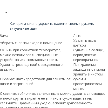
Читайте также:
Как оригинально украсить валенки своими руками,
актуальные идеи
Зима
Лето
Удалять пыль
Убирать снег при входе в помещение.
щеткой.
Сушить при комнатной температуре,
Сушить на солнце,
можно использовать специальные
периодически
устройства или скомканные газеты.
переворачивая.
Удалять грязь щеткой с высушенного
При хранении
изделия.
защищать от моли.
Хранить в чистом,
Обрабатывать средствами для защиты от
сухом и
влаги и загрязнений.
проветриваемом
месте.
С светлых войлочных валенок пыль можно удалить с помощью
манной крупы: втирайте ее в пятно в сухом виде, затем
стряхните. Правильный уход обеспечит долговечность
качественных валяных сапог.