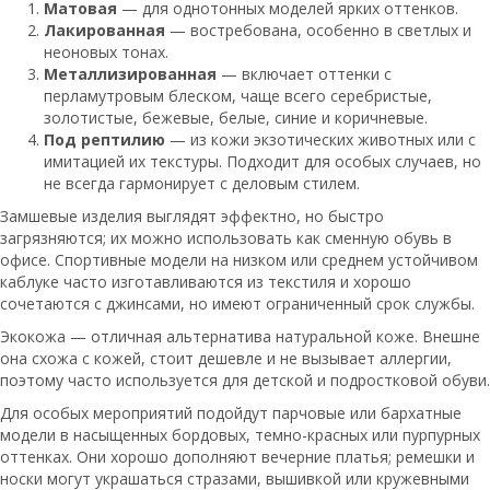
Матовая
— для однотонных моделей ярких оттенков.
Лакированная
— востребована, особенно в светлых и
неоновых тонах.
Металлизированная
— включает оттенки с
перламутровым блеском, чаще всего серебристые,
золотистые, бежевые, белые, синие и коричневые.
Под рептилию
— из кожи экзотических животных или с
имитацией их текстуры. Подходит для особых случаев, но
не всегда гармонирует с деловым стилем.
Замшевые изделия выглядят эффектно, но быстро
загрязняются; их можно использовать как сменную обувь в
офисе. Спортивные модели на низком или среднем устойчивом
каблуке часто изготавливаются из текстиля и хорошо
сочетаются с джинсами, но имеют ограниченный срок службы.
Экокожа — отличная альтернатива натуральной коже. Внешне
она схожа с кожей, стоит дешевле и не вызывает аллергии,
поэтому часто используется для детской и подростковой обуви.
Для особых мероприятий подойдут парчовые или бархатные
модели в насыщенных бордовых, темно-красных или пурпурных
оттенках. Они хорошо дополняют вечерние платья; ремешки и
носки могут украшаться стразами, вышивкой или кружевными