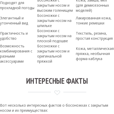
Босоножки с
Кожа, замша, мех
Подходят для
закрытым носом и
(для демисезонных
прохладной погоды
высоким голенищем
моделей)
Босоножки с
Элегантный и
Лакированная кожа,
закрытым носом на
утонченный вид
тонкие ремешки
шпильке
Босоножки с
Практичность и
Текстиль, резина,
закрытым носом на
удобство
простая конструкция
плоской подошве
Возможность
Босоножки с
Кожа, металлическая
комбинирования с
закрытым носом и
пряжка, необычная
разными
оригинальной
форма каблука
аксессуарами
пряжкой
ИНТЕРЕСНЫЕ ФАКТЫ
Вот несколько интересных фактов о босоножках с закрытым
носом и их преимуществах: