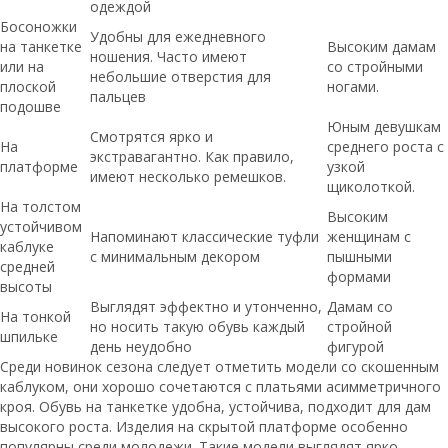
одеждой
Босоножки
Удобны для ежедневного
на танкетке
Высоким дамам
ношения. Часто имеют
или на
со стройными
небольшие отверстия для
плоской
ногами.
пальцев
подошве
Юным девушкам
Смотрятся ярко и
На
среднего роста с
экстравагантно. Как правило,
платформе
узкой
имеют несколько ремешков.
щиколоткой.
На толстом
Высоким
устойчивом
Напоминают классические туфли
женщинам с
каблуке
с минимальным декором
пышными
средней
формами
высоты
Выглядят эффектно и утонченно,
Дамам со
На тонкой
но носить такую обувь каждый
стройной
шпильке
день неудобно
фигурой
Среди новинок сезона следует отметить модели со скошенным
каблуком, они хорошо сочетаются с платьями асимметричного
кроя. Обувь на танкетке удобна, устойчива, подходит для дам
высокого роста. Изделия на скрытой платформе особенно
популярны среди молодежи. Такие модели выглядят ярко,