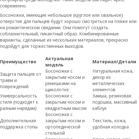
современно.
Босоножки, имеющие небольшое (круглое или овальное)
отверстие для пальцев будут хорошо смотреться на пляже или
на романтическом свидании. Они помогут создать
соблазнительный, пикантный образ. Комбинированные
варианты, сделанные из нескольких материалов, прекрасно
подойдут для торжественных выходов.
Актуальная
Преимущество
Материал/Детали
модель
Босоножки с
Натуральная кожа,
Защита пальцев от
закрытым носом и
декор из
травм и
ремешками на
металлических
повреждений
щиколотке
элементов
Универсальность
Босоножки с
Замша, резиновая
стиля (подходят к
закрытым носом и
подошва, массивный
разным нарядам)
квадратным мысом
каблук
Босоножки с
Дополнительная
закрытым носом и
Текстиль, кожа,
поддержка стопы
ортопедической
удобная колодка
стелькой