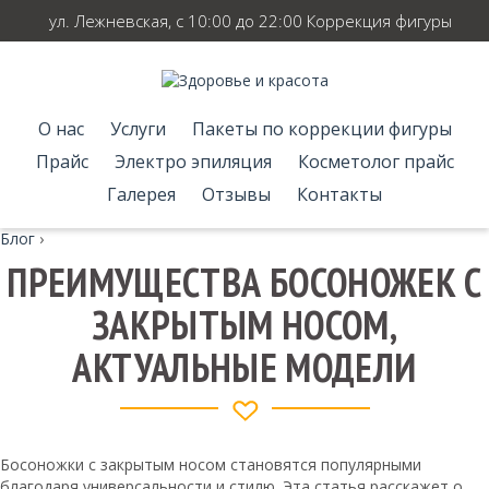
ул. Лежневская, с 10:00 до 22:00 Коррекция фигуры
О нас
Услуги
Пакеты по коррекции фигуры
Прайс
Электро эпиляция
Косметолог прайс
Галерея
Отзывы
Контакты
Блог
›
ПРЕИМУЩЕСТВА БОСОНОЖЕК С
ЗАКРЫТЫМ НОСОМ,
АКТУАЛЬНЫЕ МОДЕЛИ
Босоножки с закрытым носом становятся популярными
благодаря универсальности и стилю. Эта статья расскажет о