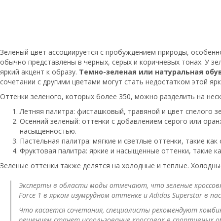
Зеленый цвет ассоциируется с пробуждением природы, особенно
обычно представлены в черных, серых и коричневых тонах. У з
яркий акцент к образу.
Темно-зеленая или натуральная обу
сочетании с другими цветами могут стать недостатком этой ярк
Оттенки зеленого, которых более 350, можно разделить на неск
Летняя палитра: фисташковый, травяной и цвет спелого з
Осенний зеленый: оттенки с добавлением серого или ора
насыщенностью.
Пастельная палитра: мягкие и светлые оттенки, такие как
Фруктовая палитра: яркие и насыщенные оттенки, такие к
Зеленые оттенки также делятся на холодные и теплые. Холодные
Эксперты в области моды отмечают, что зеленые кроссовк
Force 1 в ярком изумрудном оттенке и Adidas Superstar в 
Что касается сочетания, специалисты рекомендуют комбин
решением станет использование кроссовок в спортивных об