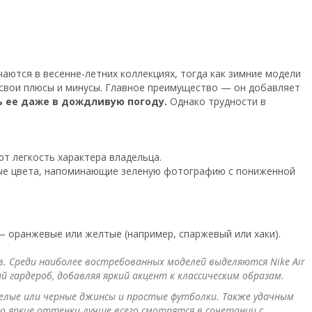
аются в весенне-летних коллекциях, тогда как зимние модели
ь свои плюсы и минусы. Главное преимущество — он добавляет
ь ее даже в дождливую погоду.
Однако трудности в
т легкость характера владельца.
нные цвета, напоминающие зеленую фотографию с пониженной
— оранжевые или желтые (например, спаржевый или хаки).
. Среди наиболее востребованных моделей выделяются Nike Air
й гардероб, добавляя яркий акцент к классическим образам.
белые или черные джинсы и простые футболки. Также удачным
о яркие оттенки лучше всего смотрятся в сочетании с