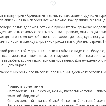
в и популярных брендов не так часто, как модели других натура
ов линеек Casual или Sport все же можно. Как правило, в этом 
 поверхностью дорожки, отлично пружинит при прыжках. Модели
будут мешать самому спортсмену — как правило, они иногда за
я для игры с мячом, обеспечивает хорошую посадку на ногу, а 
инято носить одежду фирменной расцветки клуба или страны. 
я яркой расцветкой формы. Теннисисты обычно надевают белую 
— все стараются выделяться, поэтому можно не бояться сочета
пать любые, кроме узкоспециализированных. Для ежедневного 
з общего образа.
также сникерсы – это высокие, плотные имиджевые кроссовки. 
Правила сочетания
Светло-зеленый: бежевый, белый, пастельные тона. Оливко
золотой, бордовый.
Светло-зеленый: джинса, белый, бежевый. Салатовый: желт
Темно-зеленый: черный, серый, бежевый. Оливковый: корич