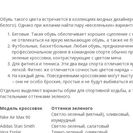
Обувь такого цвета встречается в коллекциях модных дизайнеро
белого). Однако при желании найти пару «веселеньких» вариант
Беговые. Такая обувь обеспечивает хорошее сцепление с
не отвлекаться на яркую мелькающую обувь, а также не 
Футбольные, баскетбольные. Любая обувь, предназначенна
профессиональном уровне в командном спорте обычно пр
зеленые кроссовки, контрастирующие с цветом мяча.
Для фитнеса и тенниса. Эти два вида спорта отличаютс
легкой. Фитнес же отличается сочностью цветов наряда 
На каждый день. Повседневными кроссовками могут высту
– они не особо броские, простые и не будут выбиваться и
Отдельно выделяют варианты обуви для спортивной ходьбы, а 
пастельными оттенками зеленого.
Модель кроссовок
Оттенки зеленого
Светло-зеленый (мятный), оливковый,
Nike Air Max 90
изумрудный
Adidas Stan Smith
Светло-зеленый, салатовый
Veja Esplar
Темно-зеленый, оливковый