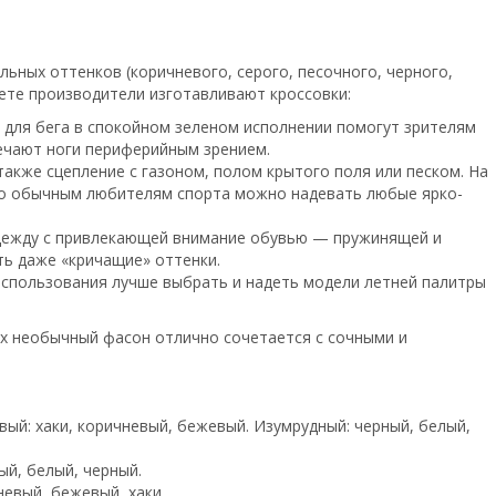
льных оттенков (коричневого, серого, песочного, черного,
цвете производители изготавливают кроссовки:
 для бега в спокойном зеленом исполнении помогут зрителям
мечают ноги периферийным зрением.
также сцепление с газоном, полом крытого поля или песком. На
Но обычным любителям спорта можно надевать любые ярко-
одежду с привлекающей внимание обувью — пружинящей и
ть даже «кричащие» оттенки.
использования лучше выбрать и надеть модели летней палитры
Их необычный фасон отлично сочетается с сочными и
вый: хаки, коричневый, бежевый. Изумрудный: черный, белый,
ый, белый, черный.
невый, бежевый, хаки.