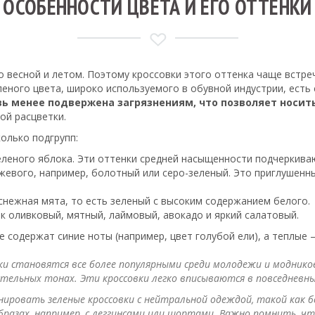
ОСОБЕННОСТИ ЦВЕТА И ЕГО ОТТЕНКИ
 весной и летом. Поэтому кроссовки этого оттенка чаще встреч
еленого цвета, широко используемого в обувной индустрии, ест
вь менее подвержена загрязнениям, что позволяет носит
ой расцветки.
олько подгрупп:
еленого яблока. Эти оттенки средней насыщенности подчеркиваю
нжевого, например, болотный или серо-зеленый. Это приглуше
 снежная мята, то есть зеленый с высоким содержанием белого.
ак оливковый, мятный, лаймовый, авокадо и яркий салатовый.
 содержат синие ноты (например, цвет голубой ели), а теплые 
и становятся все более популярными среди молодежи и модников
пастельных тонах. Эти кроссовки легко вписываются в повседневны
ировать зеленые кроссовки с нейтральной одеждой, такой как 
разах, например, с леггинсами или шортами. Важно помнить, чт