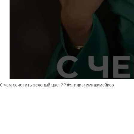
С чем сочетать зеленый цвет? ? #стилистимиджмейкер