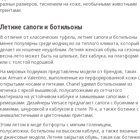
разных размеров, тиснением на коже, необычными животными
принтами.
Летние сапоги и ботильоны
В отличие от классических туфель, летние сапоги и ботильоны
менее популярны среди модниц из-за теплого климата, который
делает их ношение неудобным. Летняя женская обувь на сезоны
весна-лето может быть на шпильке, без каблука, на платформе
или с толстой подошвой.
На мировых подиумах представлены модели от брендов, таких
как Armani и Valentino, выполненные из перфорированной кожи с
открытыми носами и пятками. Chanel удивил ботильонами из
ягненка с яркой вышивкой, полусапожками из сетчатого
материала на устойчивом каблуке и замшевыми сапогами с
ремешками. Дизайнеры Versace предлагают сапоги с бусинами и
камнями, шнуровкой и каблуком в стиле 70-х, а также ботинки с
анималистичными и цветочными принтами.
Этим летом в моде ботфорты с мягким голенищем,
полусапожки, ботильоны на высоком каблуке, а также вязаные
и джинсовые модели. Летняя закрытая обувь, такая как ботинки