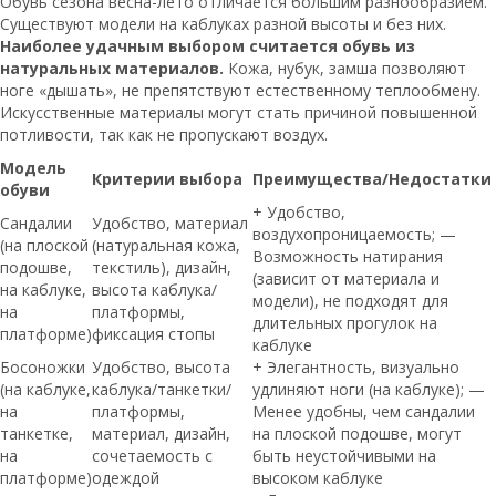
Обувь сезона весна-лето отличается большим разнообразием.
Существуют модели на каблуках разной высоты и без них.
Наиболее удачным выбором считается обувь из
натуральных материалов.
Кожа, нубук, замша позволяют
ноге «дышать», не препятствуют естественному теплообмену.
Искусственные материалы могут стать причиной повышенной
потливости, так как не пропускают воздух.
Модель
Критерии выбора
Преимущества/Недостатки
обуви
+ Удобство,
Сандалии
Удобство, материал
воздухопроницаемость; —
(на плоской
(натуральная кожа,
Возможность натирания
подошве,
текстиль), дизайн,
(зависит от материала и
на каблуке,
высота каблука/
модели), не подходят для
на
платформы,
длительных прогулок на
платформе)
фиксация стопы
каблуке
Босоножки
Удобство, высота
+ Элегантность, визуально
(на каблуке,
каблука/танкетки/
удлиняют ноги (на каблуке); —
на
платформы,
Менее удобны, чем сандалии
танкетке,
материал, дизайн,
на плоской подошве, могут
на
сочетаемость с
быть неустойчивыми на
платформе)
одеждой
высоком каблуке