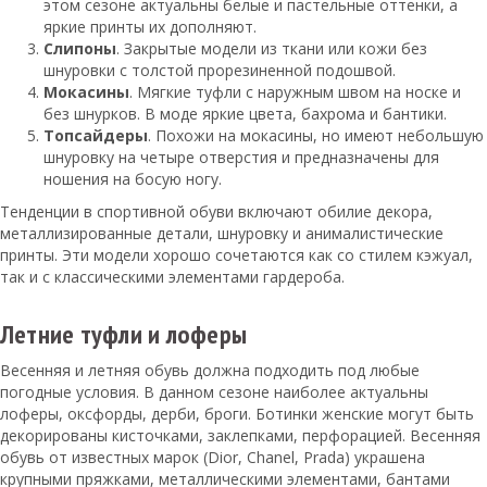
этом сезоне актуальны белые и пастельные оттенки, а
яркие принты их дополняют.
Слипоны
. Закрытые модели из ткани или кожи без
шнуровки с толстой прорезиненной подошвой.
Мокасины
. Мягкие туфли с наружным швом на носке и
без шнурков. В моде яркие цвета, бахрома и бантики.
Топсайдеры
. Похожи на мокасины, но имеют небольшую
шнуровку на четыре отверстия и предназначены для
ношения на босую ногу.
Тенденции в спортивной обуви включают обилие декора,
металлизированные детали, шнуровку и анималистические
принты. Эти модели хорошо сочетаются как со стилем кэжуал,
так и с классическими элементами гардероба.
Летние туфли и лоферы
Весенняя и летняя обувь должна подходить под любые
погодные условия. В данном сезоне наиболее актуальны
лоферы, оксфорды, дерби, броги. Ботинки женские могут быть
декорированы кисточками, заклепками, перфорацией. Весенняя
обувь от известных марок (Dior, Chanel, Prada) украшена
крупными пряжками, металлическими элементами, бантами