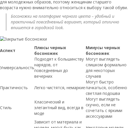
для молодежных образов, поэтому женщинам старшего
возраста нужно внимательно относиться к выбору такой обуви.
Босоножки на платформе черного цвета – удобный и
практичный повседневный вариант, который отлично
впишется в городской look.
Плюсы черных
Минусы черных
Аспект
босоножек
босоножек
Подходят к большинству
Могут выглядеть
нарядов, от
слишком формально
Универсальность
повседневных до
для некоторых
вечерних
случаев
Могут быстро
Практичность
Легко чистятся, немаркие
пачкаться, особенно
светлая подошва
Могут выглядеть
Классический и
скучно, если не
Стиль
элегантный вид, всегда в
сочетать с яркими
моде
аксессуарами
Зависит от материала и
модели, могут быть как
Некоторые модели