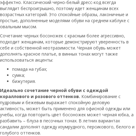
эффектно. Классический черно-белый дресс-код всегда
выглядит беспроигрышно, поэтому идет женщинам всех
возрастных категорий. Это спокойные образы, лаконичные и
простые, дополненные моделями обуви на среднем каблуке с
овальным мысом.
Сочетание черных босоножек с красным более агрессивно,
подходит женщинам, которые демонстрируют уверенность в
себе и собственной неотразимости. Черная обувь может
дополнять красное платье, в винных тонах могут также
использоваться акценты:
помада на губах;
сумка;
бижутерия.
Идеально сочетание черной обуви с одеждой
кораллового и розового оттенков.
Комбинирование с
пудровым и бежевым выражает спокойную деловую
активность, может быть применено для офисной одежды или
учебы, когда повторить цвет босоножек может черная юбка, а
разбавить – блуза в песочных тонах. В летних вариантах
сандалии дополнят одежду изумрудного, персикового, белого и
голубого оттенков.