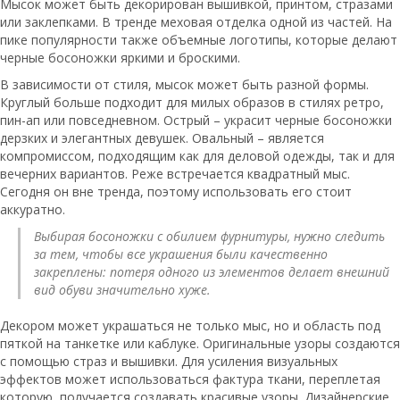
Мысок может быть декорирован вышивкой, принтом, стразами
или заклепками. В тренде меховая отделка одной из частей. На
пике популярности также объемные логотипы, которые делают
черные босоножки яркими и броскими.
В зависимости от стиля, мысок может быть разной формы.
Круглый больше подходит для милых образов в стилях ретро,
пин-ап или повседневном. Острый – украсит черные босоножки
дерзких и элегантных девушек. Овальный – является
компромиссом, подходящим как для деловой одежды, так и для
вечерних вариантов. Реже встречается квадратный мыс.
Сегодня он вне тренда, поэтому использовать его стоит
аккуратно.
Выбирая босоножки с обилием фурнитуры, нужно следить
за тем, чтобы все украшения были качественно
закреплены: потеря одного из элементов делает внешний
вид обуви значительно хуже.
Декором может украшаться не только мыс, но и область под
пяткой на танкетке или каблуке. Оригинальные узоры создаются
с помощью страз и вышивки. Для усиления визуальных
эффектов может использоваться фактура ткани, переплетая
которую, получается создавать красивые узоры. Дизайнерские