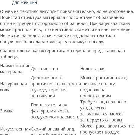
для женщин
Обувь из текстиля выглядит привлекательно, но не долговечна.
Пористая структура материала способствует образованию
пятен и требует осторожного обращения. При зацепках ткань
может расползтись, что негативно скажется на внешнем виде.
Несмотря на недостатки, черные сандалии из текстиля
популярны благодаря комфорту в жаркую погоду.
Сравнительная характеристика материалов представлена в
таблице.
Наименование
Достоинства
Недостатки
материала
Долговечность,
Может растягиваться,
Натуральная
практичность, легкость
впитывает влагу,
кожа
в уходе, хорошая
подвержена
вентиляция
повреждениям
Требует тщательного
Привлекательная
ухода, легко
Замша
фактура, мягкость,
загрязняется, может
воздухопроницаемость
затвердеть от воды
Может расслаиваться, не
Искусственная
Схожий внешний вид,
пропускает воздух,
кожа
разнообразие цветов