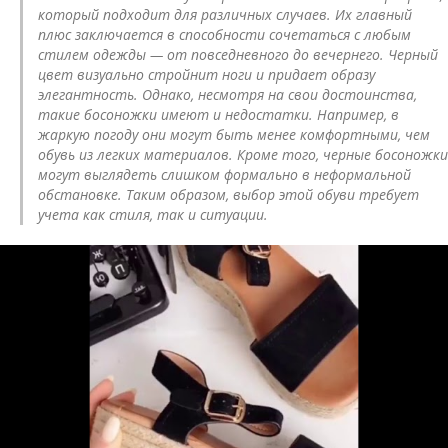
который подходит для различных случаев. Их главный
плюс заключается в способности сочетаться с любым
стилем одежды — от повседневного до вечернего. Черный
цвет визуально стройнит ноги и придает образу
элегантность. Однако, несмотря на свои достоинства,
такие босоножки имеют и недостатки. Например, в
жаркую погоду они могут быть менее комфортными, чем
обувь из легких материалов. Кроме того, черные босоножки
могут выглядеть слишком формально в неформальной
обстановке. Таким образом, выбор этой обуви требует
учета как стиля, так и ситуации.