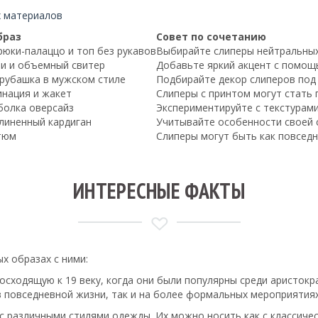
х материалов
браз
Совет по сочетанию
юки-палаццо и топ без рукавов
Выбирайте слиперы нейтральных
и и объемный свитер
Добавьте яркий акцент с помощ
рубашка в мужском стиле
Подбирайте декор слиперов под
нация и жакет
Слиперы с принтом могут стать
болка оверсайз
Экспериментируйте с текстурам
длиненный кардиган
Учитывайте особенности своей 
тюм
Слиперы могут быть как повседн
ИНТЕРЕСНЫЕ ФАКТЫ
х образах с ними:
осходящую к 19 веку, когда они были популярны среди аристок
в повседневной жизни, так и на более формальных мероприятиях
с различными стилями одежды. Их можно носить как с классичес