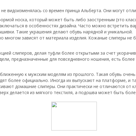
ки не видоизменялась со времен принца Альберта. Они могут от
ормой носка, который может быть либо заостренным (это класси
аключаться в особенностях дизайна. Часто можно встретить вар
ышивки. Такие украшения делают обувь нарядной и уникальной.
во многом зависят от материала изделия. Кожаные слиперы не б
кцией слиперов, делая туфли более открытыми за счет укорачи
модели, предназначенные для повседневного ношения, есть боле
ближенную к мужским моделям из прошлого. Такая обувь очень
ят более официально. Иногда их выпускают на платформе, и та
ивают домашние слиперы. Они практически не отличаются от кл
ерх делается из мягкого текстиля, а подошва может быть более