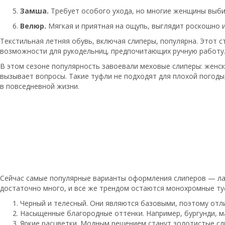
Замша.
Требует особого ухода, но многие женщины выби
Велюр.
Мягкая и приятная на ощупь, выглядит роскошно и
Текстильная летняя обувь, включая слиперы, популярна. Этот 
возможности для рукодельниц, предпочитающих ручную работу
В этом сезоне популярность завоевали меховые слиперы: женски
вызывает вопросы. Такие туфли не подходят для плохой погоды
в повседневной жизни.
Сейчас самые популярные варианты оформления слиперов — лак
достаточно много, и все же трендом остаются монохромные ту
Черный и телесный. Они являются базовыми, поэтому отл
Насыщенные благородные оттенки. Например, бургунди, ма
Яркие расцветки. Модным решением станут золотистые сл