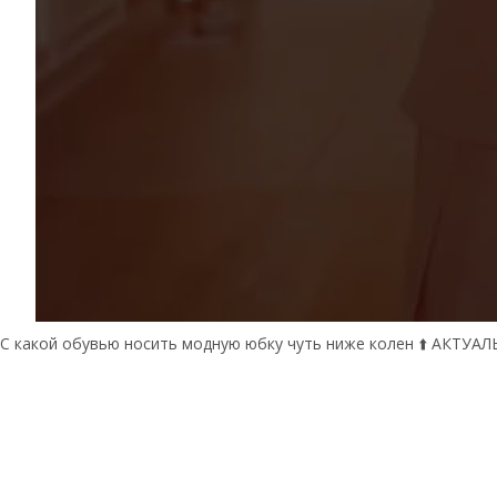
С какой обувью носить модную юбку чуть ниже колен ⬆️ АКТУА