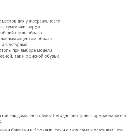
 цветов для универсальности
ью сумки или шарфа
 общий стиль образа
 главным акцентом образа
и и фактурами
стопы при выборе модели
евной, так и офисной обувью
ратов как домашняя обувь. Сегодня они трансформировались в
.
кими брюками и блузками, так и с джинсами и платьями. Это