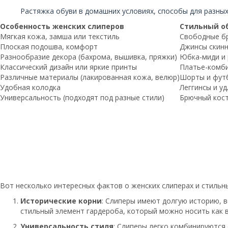
Читайте также:
Растяжка обуви в домашних условиях, способы для разны
Особенность женских слиперов
Стильный о
Мягкая кожа, замша или текстиль
Свободные бр
Плоская подошва, комфорт
Джинсы скинн
Разнообразие декора (бахрома, вышивка, пряжки)
Юбка-миди и 
Классический дизайн или яркие принты
Платье-комби
Различные материалы (лакированная кожа, велюр)
Шорты и фут
Удобная колодка
Леггинсы и у
Универсальность (подходят под разные стили)
Брючный кос
Вот несколько интересных фактов о женских слиперах и стильны
Исторические корни
: Слиперы имеют долгую историю, в
стильный элемент гардероба, который можно носить как 
Универсальность стиля
: Слиперы легко комбинируются 