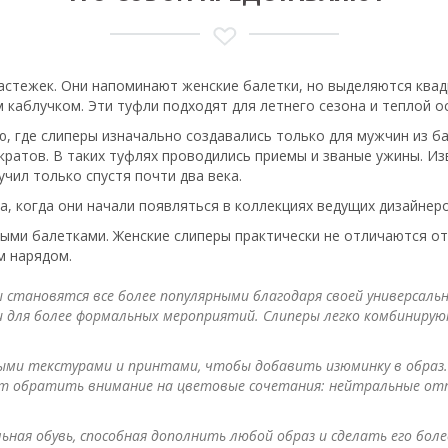
застежек. Они напоминают женские балетки, но выделяются ква
каблучком. Эти туфли подходят для летнего сезона и теплой ос
ю, где слиперы изначально создавались только для мужчин из 
кратов. В таких туфлях проводились приемы и званые ужины. И
чил только спустя почти два века.
а, когда они начали появляться в коллекциях ведущих дизайнеро
ми балетками. Женские слиперы практически не отличаются от 
м нарядом.
становятся все более популярными благодаря своей универсальн
 и для более формальных мероприятий. Слиперы легко комбиниру
ми текстурами и принтами, чтобы добавить изюминку в образ. 
 обратить внимание на цветовые сочетания: нейтральные отте
льная обувь, способная дополнить любой образ и сделать его бо