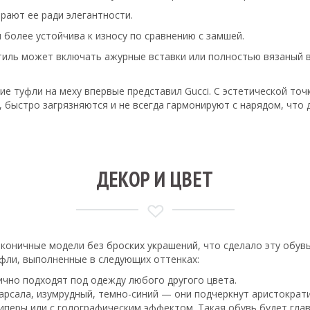
рают ее ради элегантности.
 более устойчива к износу по сравнению с замшей.
стиль может включать ажурные вставки или полностью вязаный в
.
е туфли на меху впервые представил Gucci. С эстетической точ
, быстро загрязняются и не всегда гармонируют с нарядом, что
ДЕКОР И ЦВЕТ
оничные модели без броских украшений, что сделало эту обув
фли, выполненные в следующих оттенках:
ично подходят под одежду любого другого цвета.
рсала, изумрудный, темно-синий — они подчеркнут аристократи
иперы или с голографическим эффектом. Такая обувь будет гла