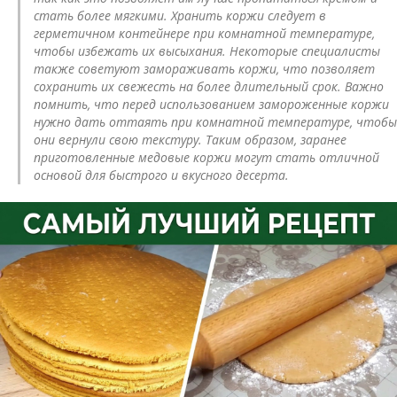
стать более мягкими. Хранить коржи следует в
герметичном контейнере при комнатной температуре,
чтобы избежать их высыхания. Некоторые специалисты
также советуют замораживать коржи, что позволяет
сохранить их свежесть на более длительный срок. Важно
помнить, что перед использованием замороженные коржи
нужно дать оттаять при комнатной температуре, чтобы
они вернули свою текстуру. Таким образом, заранее
приготовленные медовые коржи могут стать отличной
основой для быстрого и вкусного десерта.