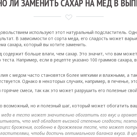
О ЛИ ЗАМЕНИТЬ САХАР НА МЕД В ВЫП
удовольствием используют этот натуральный подсластитель. Од
льтат. В зависимости от сорта меда, его сладость может варь
ма сахара, который вы хотите заменить.
д содержит больше влаги, чем сахар. Это значит, что вам може
 теста. Например, если в рецепте указано 100 граммов сахара,
делия с медом часто становятся более мягкими и влажными, а 
тствуется. Однако в некоторых случаях, например, в печенье, э
горячие смеси, так как это может разрушить его полезные свой
ко возможный, но и полезный шаг, который может обогатить ва
меда в тесто может значительно обогатить его вкус и аромат.
 учитывать, что мед обладает высокой степенью сладости, поэт
процесс брожения, особенно в дрожжевом тесте, что может пот
сластителями, чтобы достичь оптимального баланса вкуса. В ц