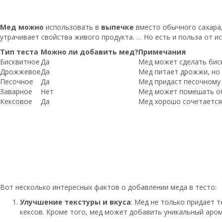
Мед можно
использовать в
выпечке
вместо обычного сахара,
утрачивает свойства живого продукта. … Но есть и польза от 
Тип теста
Можно ли добавить мед?
Примечания
Бисквитное
Да
Мед может сделать бис
Дрожжевое
Да
Мед питает дрожжи, но
Песочное
Да
Мед придаст песочному 
Заварное
Нет
Мед может помешать об
Кексовое
Да
Мед хорошо сочетается 
Вот несколько интересных фактов о добавлении меда в тесто:
Улучшение текстуры и вкуса
: Мед не только придает т
кексов. Кроме того, мед может добавить уникальный арома