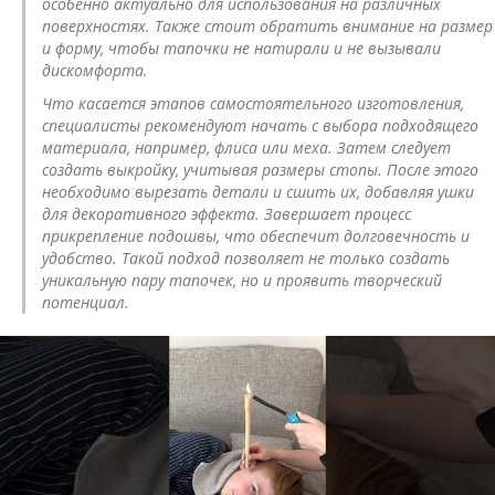
особенно актуально для использования на различных
поверхностях. Также стоит обратить внимание на размер
и форму, чтобы тапочки не натирали и не вызывали
дискомфорта.
Что касается этапов самостоятельного изготовления,
специалисты рекомендуют начать с выбора подходящего
материала, например, флиса или меха. Затем следует
создать выкройку, учитывая размеры стопы. После этого
необходимо вырезать детали и сшить их, добавляя ушки
для декоративного эффекта. Завершает процесс
прикрепление подошвы, что обеспечит долговечность и
удобство. Такой подход позволяет не только создать
уникальную пару тапочек, но и проявить творческий
потенциал.