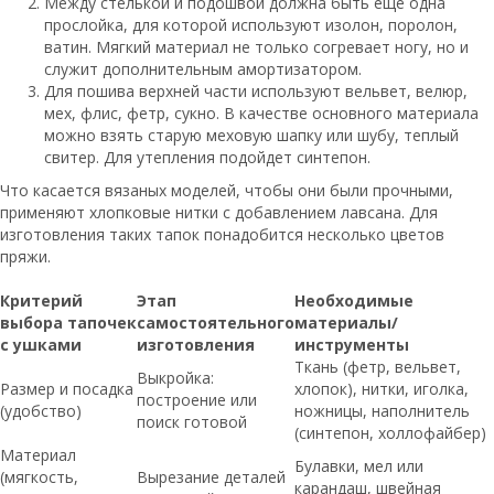
Между стелькой и подошвой должна быть еще одна
прослойка, для которой используют изолон, поролон,
ватин. Мягкий материал не только согревает ногу, но и
служит дополнительным амортизатором.
Для пошива верхней части используют вельвет, велюр,
мех, флис, фетр, сукно. В качестве основного материала
можно взять старую меховую шапку или шубу, теплый
свитер. Для утепления подойдет синтепон.
Что касается вязаных моделей, чтобы они были прочными,
применяют хлопковые нитки с добавлением лавсана. Для
изготовления таких тапок понадобится несколько цветов
пряжи.
Критерий
Этап
Необходимые
выбора тапочек
самостоятельного
материалы/
с ушками
изготовления
инструменты
Ткань (фетр, вельвет,
Выкройка:
Размер и посадка
хлопок), нитки, иголка,
построение или
(удобство)
ножницы, наполнитель
поиск готовой
(синтепон, холлофайбер)
Материал
Булавки, мел или
(мягкость,
Вырезание деталей
карандаш, швейная