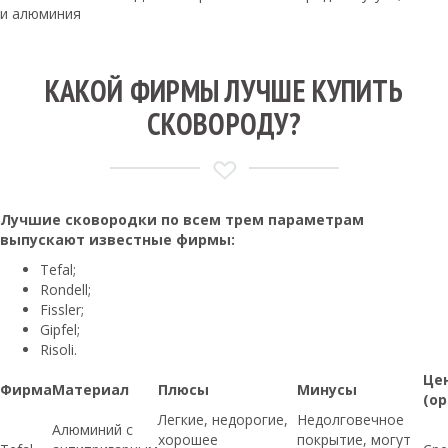
и алюминия
КАКОЙ ФИРМЫ ЛУЧШЕ КУПИТЬ
СКОВОРОДУ?
Лучшие сковородки по всем трем параметрам
выпускают известные
фирмы
:
Tefal;
Rondell;
Fissler;
Gipfel;
Risoli.
Це
Фирма
Материал
Плюсы
Минусы
(о
Легкие, недорогие,
Недолговечное
Алюминий с
хорошее
покрытие, могут