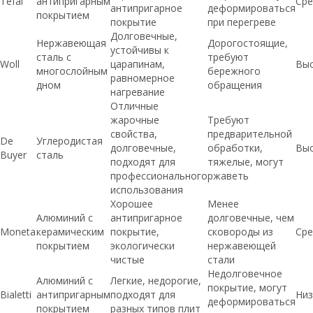
Tefal
антипригарным
Сре
антипригарное
деформироваться
покрытием
покрытие
при перегреве
Долговечные,
Нержавеющая
Дорогостоящие,
устойчивы к
сталь с
требуют
Woll
царапинам,
Вы
многослойным
бережного
равномерное
дном
обращения
нагревание
Отличные
жарочные
Требуют
свойства,
предварительной
De
Углеродистая
долговечные,
обработки,
Вы
Buyer
сталь
подходят для
тяжелые, могут
профессионального
ржаветь
использования
Хорошее
Менее
Алюминий с
антипригарное
долговечные, чем
Moneta
керамическим
покрытие,
сковороды из
Сре
покрытием
экологически
нержавеющей
чистые
стали
Недолговечное
Алюминий с
Легкие, недорогие,
покрытие, могут
Bialetti
антипригарным
подходят для
Низ
деформироваться
покрытием
разных типов плит