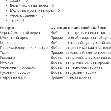
Сахар – 10
Белый молотый перец – 5
Молотый мускатный орех – 5
Чеснок сушеный – 5
Тмин – 1
Специя
Функция в ливерной колбасе
Черный молотый перец
Добавляет остроту и пикантность
Мускатный орех
Придает теплый, сладковатый аро
Кориандр
Добавляет теплый, цитрусовый ар
Паприка (сладкая или острая)
Добавляет цвет и мягкий вкус (слад
Тмин
Придает землистый, слегка горьк
Гвоздика
Добавляет пряный, сладковатый а
Имбирь
Добавляет пряный, острый аромат
Чесночный порошок
Добавляет чесночный аромат
Луковый порошок
Добавляет луковый аромат
Лавровый лист
Придает тонкий аромат