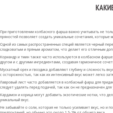
КАКИ
При приготовлении колбасного фарша важно учитывать не тольк
пряностей позволяет создать уникальные сочетания, которые м
Одной из самых распространенных специй является черный перец
сладковатым и пряным ароматом, что делает его отличным доп
Кориандр и тмин также часто используются в колбасном фарше. 
другом и с другими ингредиентами, создавая гармоничное сочет
Мускатный орех и гвоздика добавляют глубину и сложность вку
с осторожностью, так как их интенсивный вкус может легко за
Лавровый лист часто добавляется в колбасный фарш для придан
следует удалять перед подачей, так как он не предназначен для
Кардамон и корица могут добавить экзотические нотки, что де
уникальный вкус.
Не забывайте о соли, которая не только усиливает вкус, но и 
предпочтений, но обычно это около 1,5-2% от общего веса.