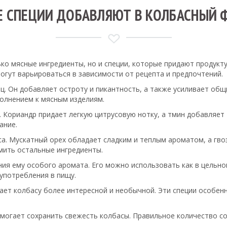
Е СПЕЦИИ ДОБАВЛЯЮТ В КОЛБАСНЫЙ 
о мясные ингредиенты, но и специи, которые придают продукту
огут варьироваться в зависимости от рецепта и предпочтений.
. Он добавляет остроту и пикантность, а также усиливает общи
олнением к мясным изделиям.
Кориандр придает легкую цитрусовую нотку, а тмин добавляет т
ание.
са. Мускатный орех обладает сладким и теплым ароматом, а гв
тмить остальные ингредиенты.
ия ему особого аромата. Его можно использовать как в цельном
 употребления в пищу.
лает колбасу более интересной и необычной. Эти специи особен
помогает сохранить свежесть колбасы. Правильное количество со