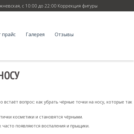
ежневская, с 10:00 до 22:00 Коррекция фигуры
 прайс
Галерея
Отзывы
НОСУ
о встаёт вопрос: как убрать чёрные точки на носу, которые так
стички косметики и становятся чёрными.
ек часто появляются воспаления и прыщики.