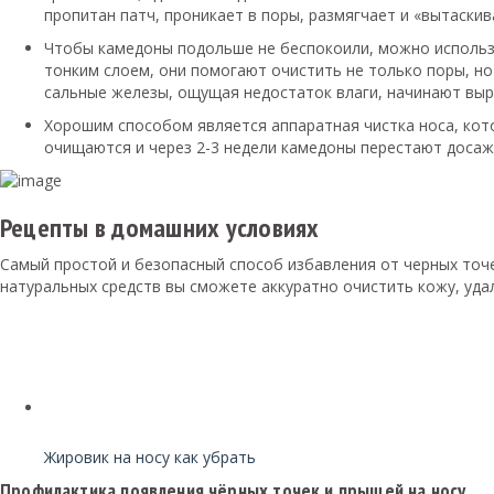
пропитан патч, проникает в поры, размягчает и «вытаскив
Чтобы камедоны подольше не беспокоили, можно использо
тонким слоем, они помогают очистить не только поры, но
сальные железы, ощущая недостаток влаги, начинают выр
Хорошим способом является аппаратная чистка носа, ко
очищаются и через 2-3 недели камедоны перестают досаж
Рецепты в домашних условиях
Самый простой и безопасный способ избавления от черных точе
натуральных средств вы сможете аккуратно очистить кожу, уда
Читайте также:
Жировик на носу как убрать
Профилактика появления чёрных точек и прыщей на носу