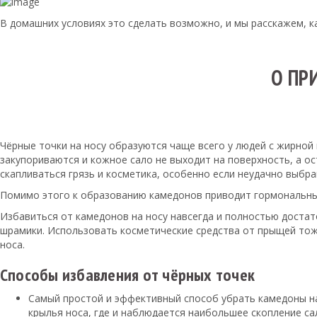
В домашних условиях это сделать возможно, и мы расскажем, ка
О ПР
Чёрные точки на носу образуются чаще всего у людей с жирной
закупориваются и кожное сало не выходит на поверхность, а ос
скапливаться грязь и косметика, особенно если неудачно выбр
Помимо этого к образованию камедонов приводит гормональный
Избавиться от камедонов на носу навсегда и полностью достат
шрамики. Использовать косметические средства от прыщей тоже 
носа.
Способы избавления от чёрных точек
Самый простой и эффективный способ убрать камедоны на 
крылья носа, где и наблюдается наибольшее скопление с