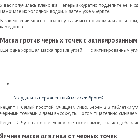
У вас получилась пленочка. Теперь аккуратно подцепите ее, и с
Намочите их холодной водой, и затем уже уберите.
В завершении можно сполоснуть личико тоником или лосьоном, 
камедонов.
Маска против черных точек с активированным
Еще одна хорошая маска против угрей — с активированным угле
Читайте также:
Как удалить перманентный макияж бровей
Рецепт 1. Самый простой. Очищаем лицо. Берем 2-3 таблетки у
черными точками и даем высохнуть. Потом тщательно смываем
Рецепт 2. Чуть сложнее. Берем все тоже самое, только добавля
Яичная маска для лица от черных точек