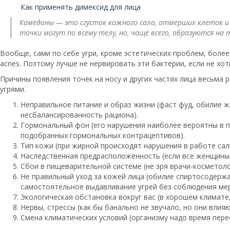
Как применять димексид для лица
Камедоны — это сгусток кожного сала, отмерших клеток и
точки могут по всему телу, но, чаще всего, образуются на те
Вообще, сами по себе угри, кроме эстетических проблем, более 
acnes. Поэтому лучше не нервировать эти бактерии, если не хот
Причины появления точек на носу и других частях лица весьма р
угрями.
Неправильное питание и образ жизни (фаст фуд, обилие ж
несбалансированность рациона).
Гормональный фон (его нарушения наиболее вероятны в по
подобранных гормональных контрацептивов).
Тип кожи (при жирной происходят нарушения в работе сал
Наследственная предрасположенность (если все женщины в
Сбои в пищеварительной системе (не зря врачи-косметоло
Не правильный уход за кожей лица (обилие спиртосодерж
самостоятельное выдавливание угрей без соблюдения мер
Экологическая обстановка вокруг вас (в хорошем климате
Нервы, стрессы (как бы банально не звучало, но они вли
Смена климатических условий (организму надо время пере