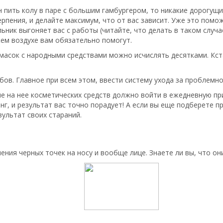
н пить колу в паре с большим гамбургером, то никакие дорогущи
ерпения, и делайте максимум, что от вас зависит. Уже это пом
ьник выгоняет вас с работы (читайте, что делать в таком случа
жем воздухе вам обязательно помогут.
асок с народными средствами можно исчислять десятками. Кст
в. Главное при всем этом, ввести систему ухода за проблемно
е на нее косметических средств должно войти в ежедневную при
илинг, и результат вас точно порадует! А если вы еще подберете
зультат своих стараний.
ения черных точек на носу и вообще лице. Знаете ли вы, что он