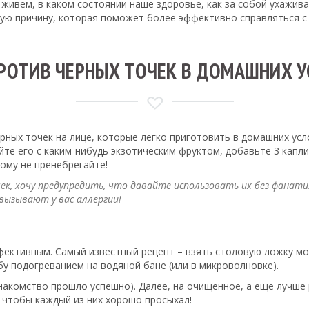
де живем, в каком состоянии наше здоровье, как за собой ухажи
ную причину, которая поможет более эффективно справляться с
РОТИВ ЧЕРНЫХ ТОЧЕК В ДОМАШНИХ 
ных точек на лице, которые легко приготовить в домашних усло
е его с каким-нибудь экзотическим фруктом, добавьте 3 капли, 
ому не пренебрегайте!
к, хочу предупредить, что давайте использовать их без фанатизм
 вызывают у вас аллергии!
ективным. Самый известный рецепт – взять столовую ложку мол
бу подогреванием на водяной бане (или в микроволновке).
знакомство прошло успешно). Далее, на очищенное, а еще лучше
, чтобы каждый из них хорошо просыхал!