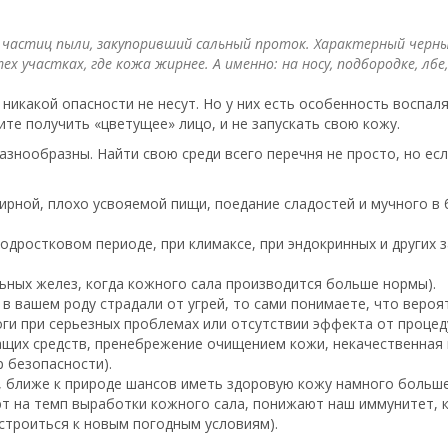
 частиц пыли, закупоривший сальный проток. Характерный черны
х участках, где кожа жирнее. А именно: на носу, подбородке, лбе,
никакой опасности не несут. Но у них есть особенность воспаля
ите получить «цветущее» лицо, и не запускать свою кожу.
азнообразны. Найти свою среди всего перечня не просто, но есл
ирной, плохо усвояемой пищи, поедание сладостей и мучного в 
дростковом периоде, при климаксе, при эндокринных и других з
ьных желез, когда кожного сала производится больше нормы).
 вашем роду страдали от угрей, то сами понимаете, что вероят
ги при серьезных проблемах или отсутствии эффекта от процед
ащих средств, пренебрежение очищением кожи, некачественная 
 безопасности).
, ближе к природе шансов иметь здоровую кожу намного больше
яют на темп выработки кожного сала, понижают наш иммунитет, 
строиться к новым погодным условиям).