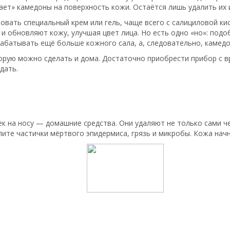
ает» камедоны на поверхность кожи. Остаётся лишь удалить их 
вать специальный крем или гель, чаще всего с салициловой ки
 и обновляют кожу, улучшая цвет лица. Но есть одно «но»: под
абатывать ещё больше кожного сала, а, следовательно, камедо
торую можно сделать и дома. Достаточно приобрести прибор с
дать.
к на носу — домашние средства. Они удаляют не только сами ч
лите частички мёртвого эпидермиса, грязь и микробы. Кожа нач