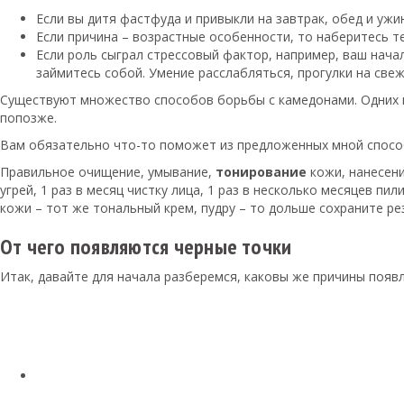
Если вы дитя фастфуда и привыкли на завтрак, обед и ужи
Если причина – возрастные особенности, то наберитесь т
Если роль сыграл стрессовый фактор, например, ваш начал
займитесь собой. Умение расслабляться, прогулки на све
Существуют множество способов борьбы с камедонами. Одних м
попозже.
Вам обязательно что-то поможет из предложенных мной способо
Правильное очищение, умывание,
тонирование
кожи, нанесени
угрей, 1 раз в месяц чистку лица, 1 раз в несколько месяцев п
кожи – тот же тональный крем, пудру – то дольше сохраните ре
О
т чего появляются черные точки
Итак, давайте для начала разберемся, каковы же причины появл
Читайте также: