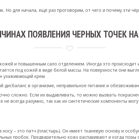
к. Но для начала, ещё раз проговорим, от чего и почему эти чё
ИЧИНАХ ПОЯВЛЕНИЯ ЧЕРНЫХ ТОЧЕК НА
 кожей и повышенным сало отделением. Иногда это происходит и
таётся под кожей в виде белой массы. На поверхности они выгл
ан ухаживающий крем.
 дисбаланс в организме, неправильное питание и обезвоживан
очно сложно. Если их выдавливать, то можно вызвать покрасне
не всегда разумно, так как их синтетические компоненты могут
носу – это патч (пластырь). Он имеет тканевую основу и особу
альных пробок. Предварительно кожу распаривают и когда поры