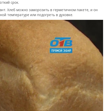
откий срок.
ант. Хлеб можно заморозить в герметичном пакете, и он
ной температуре или подогреть в духовке.