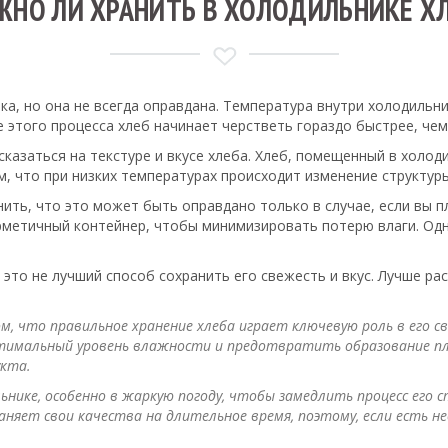
НО ЛИ ХРАНИТЬ В ХОЛОДИЛЬНИКЕ Х
, но она не всегда оправдана. Температура внутри холодильника
 этого процесса хлеб начинает черстветь гораздо быстрее, чем
сказаться на текстуре и вкусе хлеба. Хлеб, помещенный в холо
м, что при низких температурах происходит изменение структуры
нить, что это может быть оправдано только в случае, если вы п
герметичный контейнер, чтобы минимизировать потерю влаги. Од
 это не лучший способ сохранить его свежесть и вкус. Лучше р
, что правильное хранение хлеба играет ключевую роль в его с
птимальный уровень влажности и предотвратить образование пл
укта.
ике, особенно в жаркую погоду, чтобы замедлить процесс его с
няет свои качества на длительное время, поэтому, если есть н