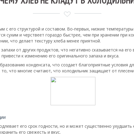
ЧЕМУ ХЛЕБ НЕ КЛАДУТ В ХОЛОДИЛЬН
ным с его структурой и составом. Во-первых, низкие температу
тся сухим и черствеет гораздо быстрее, чем при хранении при к
нии, что делает текстуру хлеба менее приятной.
запахи от других продуктов, что негативно сказывается на его
привести к изменению его оригинального запаха и вкуса.
образованию конденсата, что создает благоприятные условия дл
 то, что многие считают, что холодильник защищает от плесени
ции
одлевает его срок годности, но и может существенно ухудшить е
ранить его свежесть и вкус.