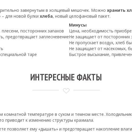
варительно завернутым в холщевый мешочек. Можно
хранить хл
о – для новой булки
хлеба
, новый целофановый пакет.
Минусы
 плесени, посторонних запахов
Цена, необходимость приобре
ь, предотвращает заплесневение
Не защищает от посторонних 
Не пропускает воздух, хлеб б
ть
Не защищает от насекомых, б
 специальной таре
Быстрое высыхание, привлечен
ИНТЕРЕСНЫЕ ФАКТЫ
при комнатной температуре в сухом и темном месте. Холодильни
что приводит к изменению структуры крахмала.
ете позволяет ему «дышать» и предотвращает накопление влаги