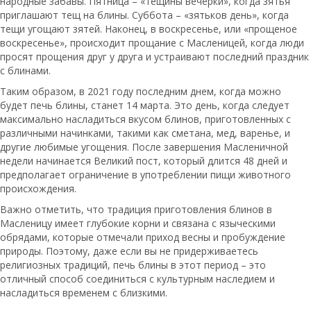
народные забавы. Пятница – «тещины вечерки», когда зятья
приглашают тещ на блины. Суббота – «зятьков день», когда
тещи угощают зятей. Наконец, в воскресенье, или «прощеное
воскресенье», происходит прощание с Масленицей, когда люди
просят прощения друг у друга и устраивают последний праздник
с блинами.
Таким образом, в 2021 году последним днем, когда можно
будет печь блины, станет 14 марта. Это день, когда следует
максимально насладиться вкусом блинов, приготовленных с
различными начинками, такими как сметана, мед, варенье, и
другие любимые угощения. После завершения Масленичной
недели начинается Великий пост, который длится 48 дней и
предполагает ограничение в употреблении пищи животного
происхождения.
Важно отметить, что традиция приготовления блинов в
Масленицу имеет глубокие корни и связана с языческими
обрядами, которые отмечали приход весны и пробуждение
природы. Поэтому, даже если вы не придерживаетесь
религиозных традиций, печь блины в этот период – это
отличный способ соединиться с культурным наследием и
насладиться временем с близкими.