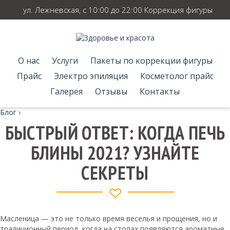
ул. Лежневская, с 10:00 до 22:00 Коррекция фигуры
О нас
Услуги
Пакеты по коррекции фигуры
Прайс
Электро эпиляция
Косметолог прайс
Галерея
Отзывы
Контакты
Блог
›
БЫСТРЫЙ ОТВЕТ: КОГДА ПЕЧЬ
БЛИНЫ 2021? УЗНАЙТЕ
СЕКРЕТЫ
Масленица — это не только время веселья и прощения, но и
традиционный период, когда на столах появляются ароматные