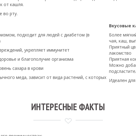
к от кашля.
 во рту.
Вкусовые к
низмом, подходит для людей с диабетом (в
Более мягки
)
чая, каш, вы
Приятный цв
вреждений, укрепляет иммунитет
лакомство
оровье и благополучие организма
Приятная ко
Можно добав
вень сахара в крови
подсластите
ычного меда, зависит от вида растений, с которых
Идеален для
ИНТЕРЕСНЫЕ ФАКТЫ
 его преимуществах: