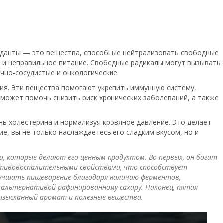
сиданты — это вещества, способные нейтрализовать свободные
ы и неправильное питание. Свободные радикалы могут вызывать
ечно-сосудистые и онкологические.
ия. Эти вещества помогают укрепить иммунную систему,
может помочь снизить риск хронических заболеваний, а также
нь холестерина и нормализуя кровяное давление. Это делает
е, вы не только наслаждаетесь его сладким вкусом, но и
, которые делают его ценным продуктом. Во-первых, он богат
отивовоспалительными свойствами, что способствует
улучшать пищеварение благодаря наличию ферментов,
 альтернативой рафинированному сахару. Наконец, пятая
я изысканный аромат и полезные вещества.