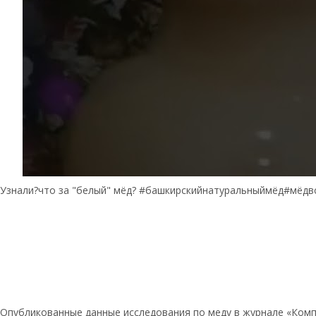
Узнали?что за "белый" мёд? #башкирскийнатуральныймёд#мёдв
Опубликованные данные исследования по меду в журнале «Комп