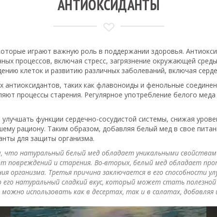
АНТИОКСИДАНТЫ
, которые играют важную роль в поддержании здоровья. Антиок
чных процессов, включая стресс, загрязнение окружающей сред
ждению клеток и развитию различных заболеваний, включая серд
 антиоксидантов, таких как флавоноиды и фенольные соединен
яют процессы старения. Регулярное употребление белого меда 
 улучшать функции сердечно-сосудистой системы, снижая урове
ему рациону. Таким образом, добавляя белый мед в свое питани
анты для защиты организма.
, что натуральный белый мед обладает уникальными свойствами
 повреждений и старения. Во-вторых, белый мед обладает пр
ия организма. Третья причина заключается в его способности 
 его натуральный сладкий вкус, который может стать полезной
д можно использовать как в десертах, так и в салатах, добавля