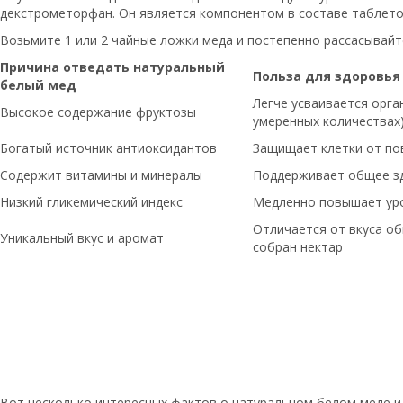
декстрометорфан. Он является компонентом в составе таблето
Возьмите 1 или 2 чайные ложки меда и постепенно рассасывайте
Причина отведать натуральный
Польза для здоровья
белый мед
Легче усваивается орга
Высокое содержание фруктозы
умеренных количествах
Богатый источник антиоксидантов
Защищает клетки от по
Содержит витамины и минералы
Поддерживает общее зд
Низкий гликемический индекс
Медленно повышает уро
Отличается от вкуса об
Уникальный вкус и аромат
собран нектар
Вот несколько интересных фактов о натуральном белом меде и